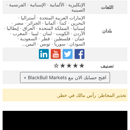
الإنكليزية · الألمانية · الإسبانية · الفرنسية ·
اللغات
الصينية
الإمارات العربية المتحدة · أستراليا ·
البحرين · كندا · ألمانيا · الجزائر · مصر ·
إسبانيا · المملكة المتحدة · العراق · إيطاليا ·
بلدان
الأردن · الكويت · لبنان · ليبيا · المغرب ·
عمان · فلسطين · قطر · السعودية ·
السودان · سوريا · تونس · اليمن…
★★★★☆
تصنيف
افتح حسابك الان مع BlackBull Markets »
تحذير المخاطر: رأس مالك في خطر.