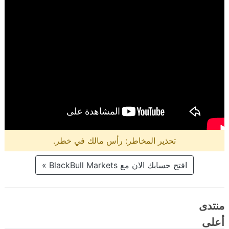
تحذير المخاطر: رأس مالك في خطر.
افتح حسابك الان مع BlackBull Markets »
منتدى
أعلى