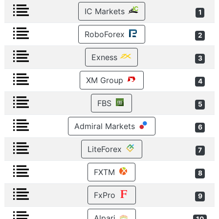
IC Markets
1
RoboForex
2
Exness
3
XM Group
4
FBS
5
Admiral Markets
6
LiteForex
7
FXTM
8
FxPro
9
Alpari