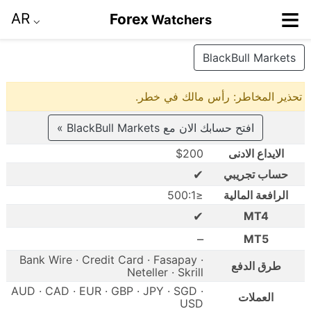
≡
AR
Forex
Watchers
⌵
BlackBull Markets
تحذير المخاطر: رأس مالك في خطر.
افتح حسابك الان مع BlackBull Markets »
الايداع الادنى
$200
✔
حساب تجريبي
الرافعة المالية
≤500:1
✔
MT4
–
MT5
Bank Wire · Credit Card · Fasapay ·
طرق الدفع
Neteller · Skrill
AUD · CAD · EUR · GBP · JPY · SGD ·
العملات
USD