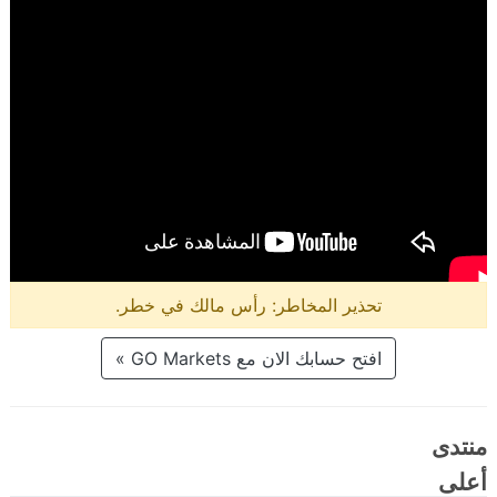
تحذير المخاطر: رأس مالك في خطر.
افتح حسابك الان مع GO Markets »
منتدى
أعلى