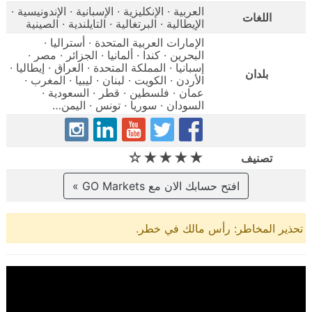
العربية · الإنكليزية · الإسبانية · الإندونيسية ·
اللغات
الإيطالية · البرتغالية · التايلندية · الصينية
الإمارات العربية المتحدة · أستراليا ·
البحرين · كندا · ألمانيا · الجزائر · مصر ·
إسبانيا · المملكة المتحدة · العراق · إيطاليا ·
بلدان
الأردن · الكويت · لبنان · ليبيا · المغرب ·
عمان · فلسطين · قطر · السعودية ·
السودان · سوريا · تونس · اليمن…
★★★★☆
تصنيف
افتح حسابك الان مع GO Markets »
تحذير المخاطر: رأس مالك في خطر.