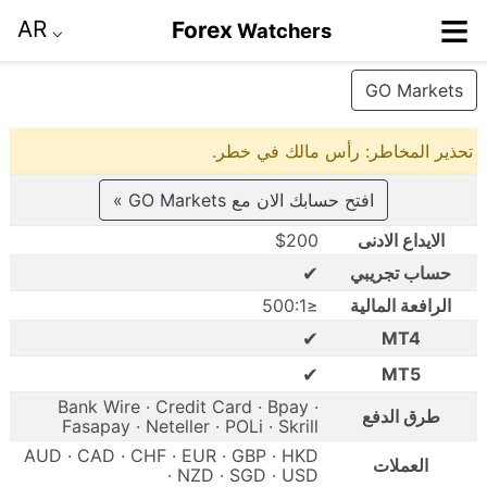
≡
AR
Forex
Watchers
⌵
GO Markets
تحذير المخاطر: رأس مالك في خطر.
افتح حسابك الان مع GO Markets »
الايداع الادنى
$200
✔
حساب تجريبي
الرافعة المالية
≤500:1
✔
MT4
✔
MT5
Bank Wire · Credit Card · Bpay ·
طرق الدفع
Fasapay · Neteller · POLi · Skrill
AUD · CAD · CHF · EUR · GBP · HKD
العملات
· NZD · SGD · USD