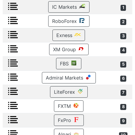
IC Markets
1
RoboForex
2
Exness
3
XM Group
4
FBS
5
Admiral Markets
6
LiteForex
7
FXTM
8
FxPro
9
Alpari