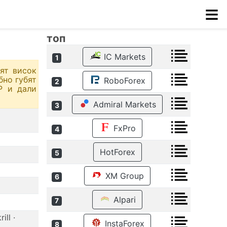
≡
топ
IC Markets
1
ят висок
бно губят
RoboForex
2
Р и дали
Admiral Markets
3
FxPro
4
HotForex
5
XM Group
6
Alpari
7
ill ·
InstaForex
8