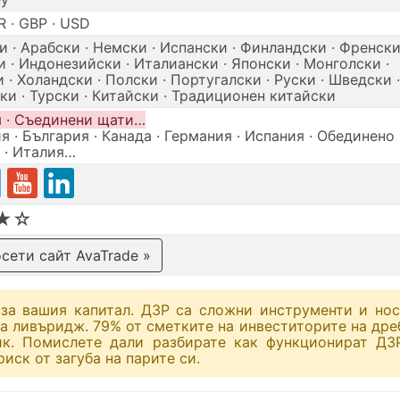
R · GBP · USD
и · Арабски · Немски · Испански · Финландски · Френски
и · Индонезийски · Италиански · Японски · Монголски ·
 · Холандски · Полски · Португалски · Руски · Шведски ·
ки · Турски · Китайски · Традиционен китайски
 · Съединени щати…
я · България · Канада · Германия · Испания · Обединено
 · Италия…
★☆
сети сайт AvaTrade »
за вашия капитал. ДЗР са сложни инструменти и нос
 на ливъридж. 79% от сметките на инвеститорите на дре
ик. Помислете дали разбирате как функционират ДЗ
иск от загуба на парите си.