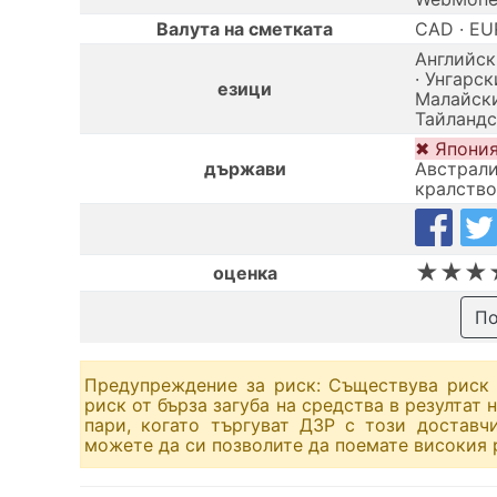
Валута на сметката
CAD · EU
Английск
· Унгарск
езици
Малайски
Тайландс
✖ Япония
държави
Австрали
кралство
★★★
оценка
По
Предупреждение за риск: Съществува риск 
риск от бърза загуба на средства в резултат
пари, когато търгуват ДЗР с този доставч
можете да си позволите да поемате високия р