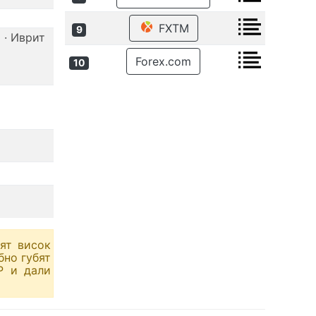
FXTM
9
 · Иврит
Forex.com
10
ят висок
бно губят
Р и дали