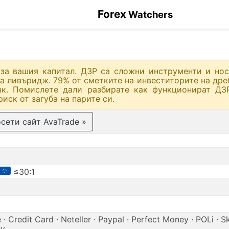
Forex
Watchers
за вашия капитал. ДЗР са сложни инструменти и нос
 на ливъридж. 79% от сметките на инвеститорите на дре
ик. Помислете дали разбирате как функционират ДЗ
иск от загуба на парите си.
сети сайт AvaTrade »
≤30:1
· Credit Card · Neteller · Paypal · Perfect Money · POLi · Skr
y