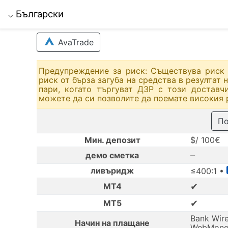
Български
⌵
AvaTrade
Предупреждение за риск: Съществува риск 
риск от бърза загуба на средства в резултат
пари, когато търгуват ДЗР с този доставч
можете да си позволите да поемате високия р
По
Мин. депозит
$/ 100€
–
демо сметка
ливъридж
≤400:1 •
✔
MT4
✔
MT5
Bank Wire 
Начин на плащане
WebMone