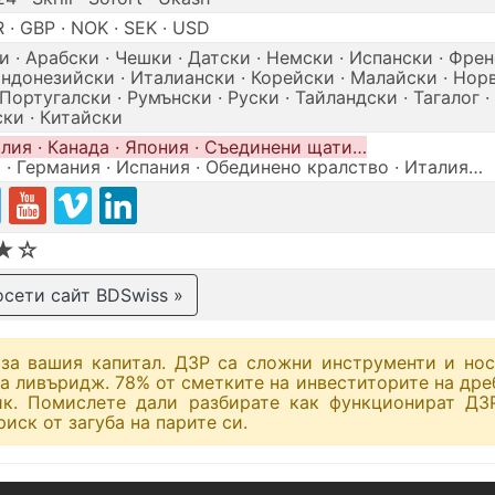
 · GBP · NOK · SEK · USD
 · Арабски · Чешки · Датски · Немски · Испански · Френ
Индонезийски · Италиански · Корейски · Малайски · Нор
Португалски · Румънски · Руски · Тайландски · Тагалог ·
ки · Китайски
лия · Канада · Япония · Съединени щати…
 · Германия · Испания · Обединено кралство · Италия…
★☆
сети сайт BDSwiss »
за вашия капитал. ДЗР са сложни инструменти и нос
 на ливъридж. 78% от сметките на инвеститорите на дре
ик. Помислете дали разбирате как функционират ДЗ
иск от загуба на парите си.