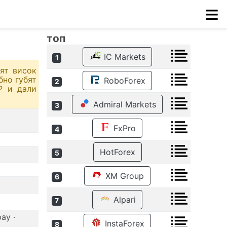
≡
топ
IC Markets
1
ят висок
бно губят
RoboForex
2
Р и дали
Admiral Markets
3
FxPro
4
HotForex
5
XM Group
6
Alpari
7
ay ·
InstaForex
8