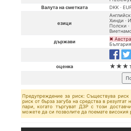
Валута на сметката
DKK · EUR
Английски
Хинди · 
езици
Полски · 
Виетнамс
✖ Австра
държави
България
★★★
оценка
По
Предупреждение за риск: Съществува риск 
риск от бърза загуба на средства в резултат
пари, когато търгуват ДЗР с този доставч
можете да си позволите да поемате високия р