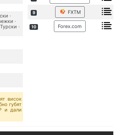
FXTM
9
ски ·
вежки ·
Forex.com
 Турски ·
10
ят висок
бно губят
Р и дали