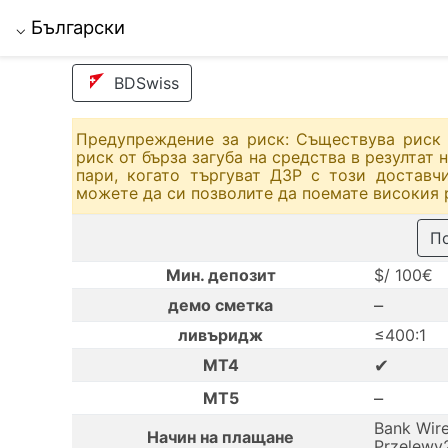
Български
⌵
BDSwiss
Предупреждение за риск: Съществува риск 
риск от бърза загуба на средства в резултат
пари, когато търгуват ДЗР с този доставч
можете да си позволите да поемате високия р
По
Мин. депозит
$/ 100€
–
демо сметка
ливъридж
≤400:1
✔
MT4
–
MT5
Bank Wire
Начин на плащане
Przelewy24