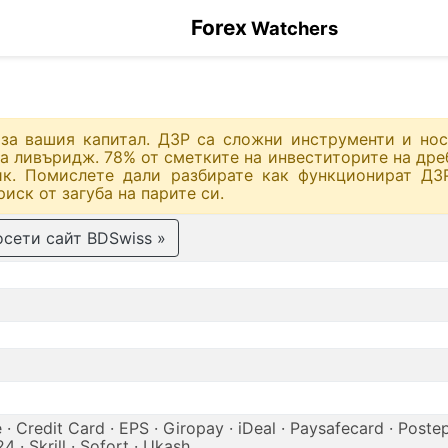
Forex
Watchers
за вашия капитал. ДЗР са сложни инструменти и нос
 на ливъридж. 78% от сметките на инвеститорите на дре
ик. Помислете дали разбирате как функционират ДЗ
иск от загуба на парите си.
сети сайт BDSwiss »
 · Credit Card · EPS · Giropay · iDeal · Paysafecard · Postep
 · Skrill · Sofort · Ukash