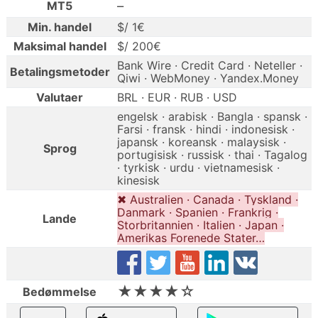
–
MT5
Min. handel
$/ 1€
Maksimal handel
$/ 200€
Bank Wire · Credit Card · Neteller ·
Betalingsmetoder
Qiwi · WebMoney · Yandex.Money
Valutaer
BRL · EUR · RUB · USD
engelsk · arabisk · Bangla · spansk ·
Farsi · fransk · hindi · indonesisk ·
japansk · koreansk · malaysisk ·
Sprog
portugisisk · russisk · thai · Tagalog
· tyrkisk · urdu · vietnamesisk ·
kinesisk
✖ Australien · Canada · Tyskland ·
Danmark · Spanien · Frankrig ·
Lande
Storbritannien · Italien · Japan ·
Amerikas Forenede Stater…
★★★★☆
Bedømmelse