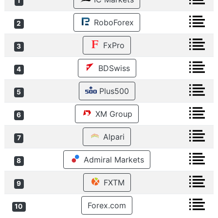
1
RoboForex
2
FxPro
3
BDSwiss
4
Plus500
5
XM Group
6
Alpari
7
Admiral Markets
8
FXTM
9
Forex.com
10