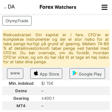
≡
DA
Forex
Watchers
⌵
OlympTrade
Risikoadvarsel: Din kapital er i fare. CFD'er er
komplekse instrumenter og der er stor risiko for at
tabe penge hurtigt på grund af gearing. Mellem 74-89
% af detailinvestorkonti taber penge ved handel med
CFD'er. Du bør overveje, om du forstår, hvordan
CFD'er virker, og om du har råd til at tage en høj risiko
for at tabe dine penge.
www
App Store
Google Play
Min. indskud
$/ 15€
–
Demo
Gearing
≤400:1
–
MT4