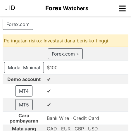
≡
ID
Forex
Watchers
⌵
Forex.com
Peringatan risiko: Investasi dana berisiko tinggi
Forex.com »
Modal Minimal
$100
✔
Demo account
✔
MT4
✔
MT5
Cara
Bank Wire · Credit Card
pembayaran
Mata uang
CAD · EUR · GBP · USD