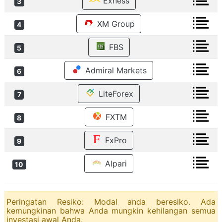
Exness
3
XM Group
4
FBS
5
Admiral Markets
6
LiteForex
7
FXTM
8
FxPro
9
Alpari
10
Peringatan Resiko: Modal anda beresiko. Ada
kemungkinan bahwa Anda mungkin kehilangan semua
investasi awal Anda.