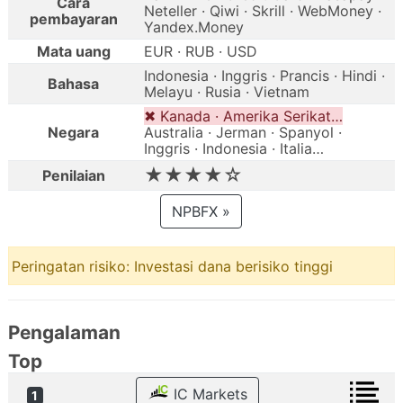
Cara
Neteller · Qiwi · Skrill · WebMoney ·
pembayaran
Yandex.Money
Mata uang
EUR · RUB · USD
Indonesia · Inggris · Prancis · Hindi ·
Bahasa
Melayu · Rusia · Vietnam
✖ Kanada · Amerika Serikat…
Negara
Australia · Jerman · Spanyol ·
Inggris · Indonesia · Italia…
★★★★☆
Penilaian
NPBFX »
Peringatan risiko: Investasi dana berisiko tinggi
Pengalaman
Top
IC Markets
1