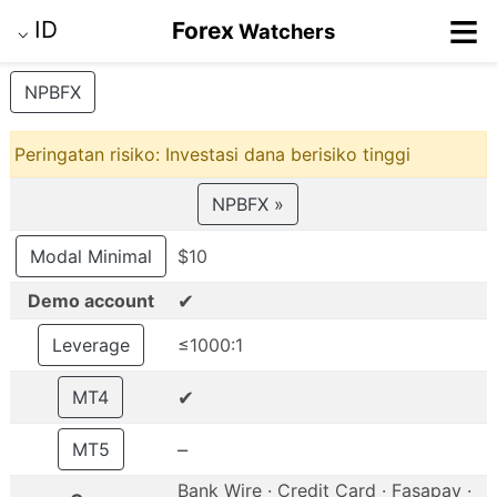
≡
ID
Forex
Watchers
⌵
NPBFX
Peringatan risiko: Investasi dana berisiko tinggi
NPBFX »
Modal Minimal
$10
✔
Demo account
Leverage
≤1000:1
✔
MT4
–
MT5
Bank Wire · Credit Card · Fasapay ·