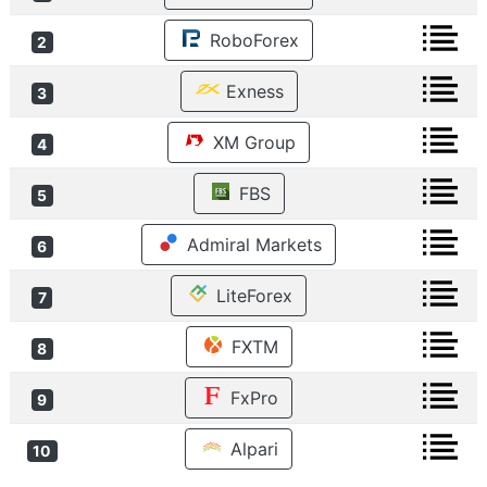
RoboForex
2
Exness
3
XM Group
4
FBS
5
Admiral Markets
6
LiteForex
7
FXTM
8
FxPro
9
Alpari
10