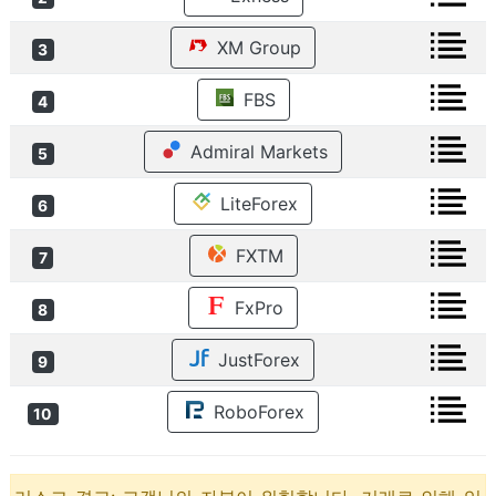
XM Group
3
FBS
4
Admiral Markets
5
LiteForex
6
FXTM
7
FxPro
8
JustForex
9
RoboForex
10