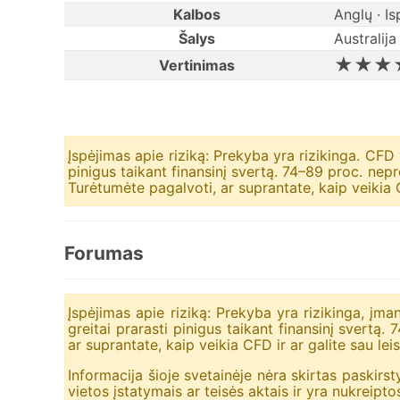
Kalbos
Anglų · I
Šalys
Australija
★★★
Vertinimas
Įspėjimas apie riziką: Prekyba yra rizikinga. CFD 
pinigus taikant finansinį svertą. 74–89 proc. nep
Turėtumėte pagalvoti, ar suprantate, kaip veikia CF
Forumas
Įspėjimas apie riziką: Prekyba yra rizikinga, įm
greitai prarasti pinigus taikant finansinį svertą
ar suprantate, kaip veikia CFD ir ar galite sau leis
Informacija šioje svetainėje nėra skirtas paskirst
vietos įstatymais ar teisės aktais ir yra nukreipto