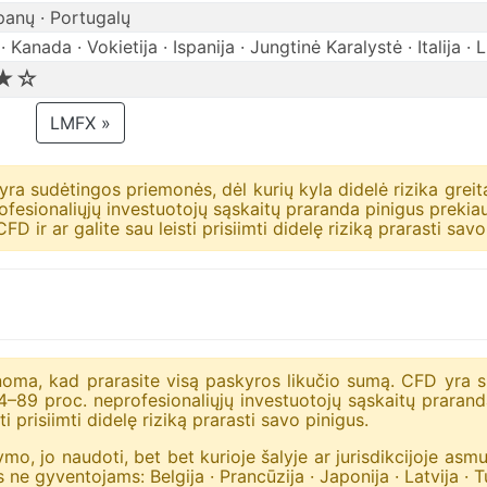
spanų · Portugalų
 · Kanada · Vokietija · Ispanija · Jungtinė Karalystė · Italija ·
★☆
LMFX »
yra sudėtingos priemonės, dėl kurių kyla didelė rizika greita
rofesionaliųjų investuotojų sąskaitų praranda pinigus prekia
D ir ar galite sau leisti prisiimti didelę riziką prarasti savo
anoma, kad prarasite visą paskyros likučio sumą. CFD yra s
. 74–89 proc. neprofesionaliųjų investuotojų sąskaitų prara
ti prisiimti didelę riziką prarasti savo pinigus.
ymo, jo naudoti, bet bet kurioje šalyje ar jurisdikcijoje as
s ne gyventojams: Belgija · Prancūzija · Japonija · Latvija · T