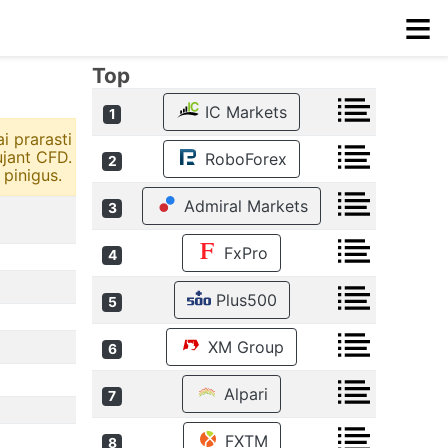
≡
Top
IC Markets
1
i prarasti
ujant CFD.
RoboForex
2
 pinigus.
Admiral Markets
3
FxPro
4
Plus500
5
XM Group
6
Alpari
7
FXTM
8