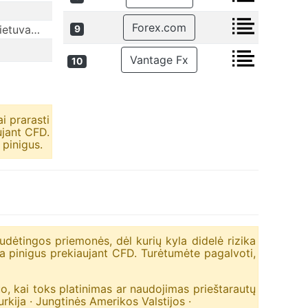
Forex.com
 Lietuva…
9
Vantage Fx
10
i prarasti
ujant CFD.
 pinigus.
udėtingos priemonės, dėl kurių kyla didelė rizika
nda pinigus prekiaujant CFD. Turėtumėte pagalvoti,
muo, kai toks platinimas ar naudojimas prieštarautų
urkija · Jungtinės Amerikos Valstijos ·