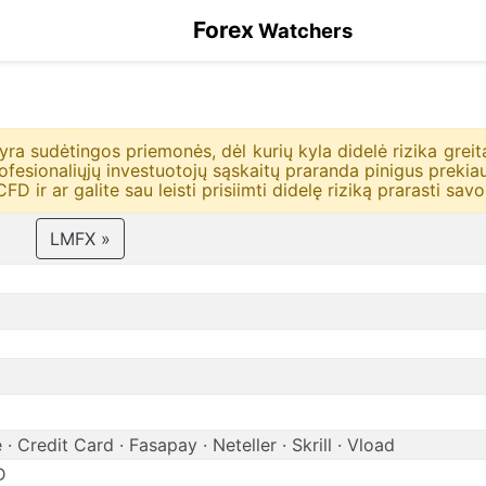
Forex
Watchers
yra sudėtingos priemonės, dėl kurių kyla didelė rizika greita
rofesionaliųjų investuotojų sąskaitų praranda pinigus prekia
D ir ar galite sau leisti prisiimti didelę riziką prarasti savo
LMFX »
· Credit Card · Fasapay · Neteller · Skrill · Vload
D