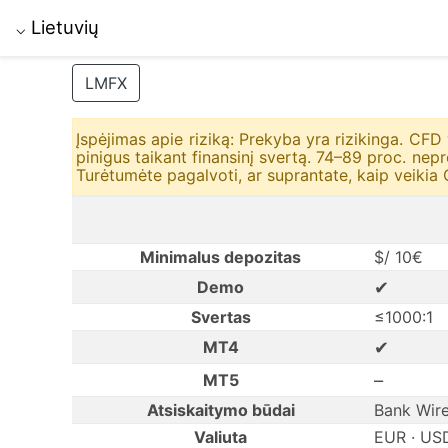
Lietuvių
⌵
LMFX
Įspėjimas apie riziką: Prekyba yra rizikinga. CFD 
pinigus taikant finansinį svertą. 74–89 proc. nep
Turėtumėte pagalvoti, ar suprantate, kaip veikia CF
Minimalus depozitas
$/ 10€
✔
Demo
Svertas
≤1000:1
✔
MT4
–
MT5
Atsiskaitymo būdai
Bank Wire 
Valiuta
EUR · US