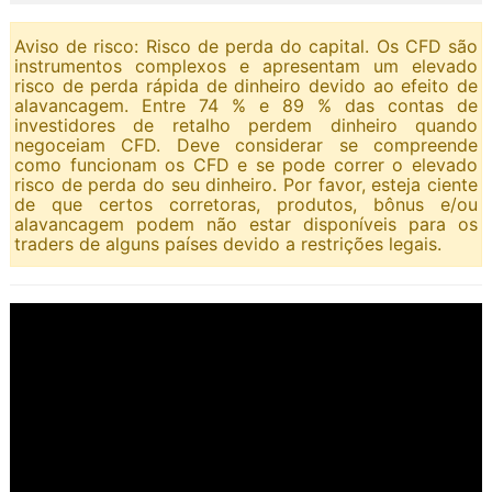
Aviso de risco: Risco de perda do capital. Os CFD são
instrumentos complexos e apresentam um elevado
risco de perda rápida de dinheiro devido ao efeito de
alavancagem. Entre 74 % e 89 % das contas de
investidores de retalho perdem dinheiro quando
negoceiam CFD. Deve considerar se compreende
como funcionam os CFD e se pode correr o elevado
risco de perda do seu dinheiro. Por favor, esteja ciente
de que certos corretoras, produtos, bônus e/ou
alavancagem podem não estar disponíveis para os
traders de alguns países devido a restrições legais.