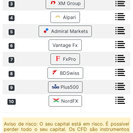
XM Group
3
Alpari
4
Admiral Markets
5
Vantage Fx
6
FxPro
7
BDSwiss
8
Plus500
9
NordFX
10
Aviso de risco: O seu capital está em risco. É possível
perder todo o seu capital. Os CFD são instrumentos