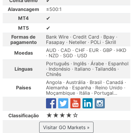
✔
Conta demo
Alavancagem
≤500:1
✔
MT4
✔
MT5
Formas de
Bank Wire · Credit Card · Bpay ·
pagamento
Fasapay · Neteller · POLi · Skrill
AUD · CAD · CHF · EUR · GBP · HKD
Moedas
· NZD · SGD · USD
Português · Inglês · Árabe · Espanhol
Línguas
· Indonésio · Italiano · Tailandês ·
Chinês
Angola · Austrália · Brasil · Canadá ·
Países
Alemanha · Espanha · Reino Unido ·
Moçambique · Itália · Portugal…
★★★★☆
Classificação
Visitar GO Markets »