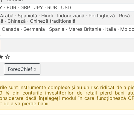
 · EUR · GBP · JPY · RUB · USD
Arabă · Spaniolă · Hindi · Indoneziană · Portugheză · Rusă ·
ă · Chineză · Chineză tradițională
· Canada · Germania · Spania · Marea Britanie · Italia · Moldo
…
★☆
ForexChief »
urile sunt instrumente complexe și au un risc ridicat de a pi
9 % din conturile investitorilor de retail pierd bani at
considerare dacă înțelegeți modul în care funcționează CF
t de a vă pierde banii.