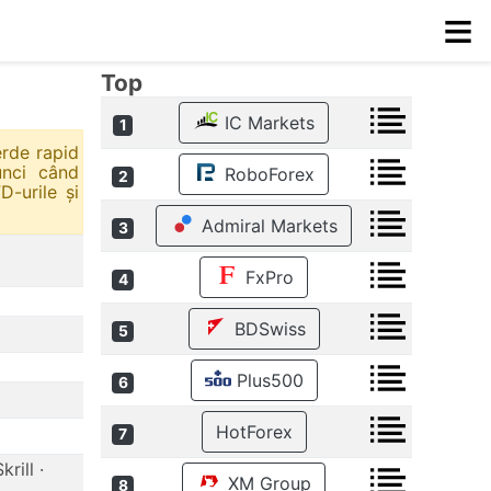
≡
Top
IC Markets
1
erde rapid
unci când
RoboForex
2
D-urile și
Admiral Markets
3
FxPro
4
BDSwiss
5
Plus500
6
HotForex
7
rill ·
XM Group
8