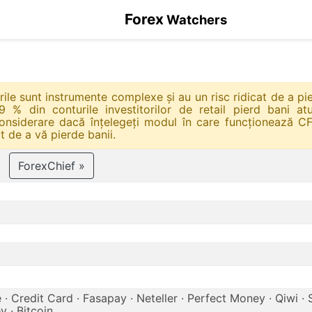
Forex
Watchers
urile sunt instrumente complexe și au un risc ridicat de a pi
9 % din conturile investitorilor de retail pierd bani at
considerare dacă înțelegeți modul în care funcționează CF
t de a vă pierde banii.
ForexChief »
· Credit Card · Fasapay · Neteller · Perfect Money · Qiwi · Sk
 · Bitcoin