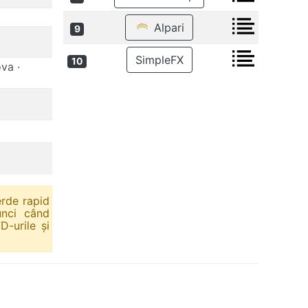
Alpari
9
SimpleFX
10
va ·
erde rapid
unci când
D-urile și