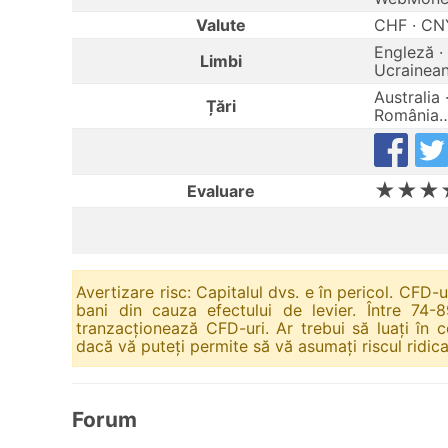
Valute
CHF · CNY
Engleză · 
Limbi
Ucrainean
Australia 
Țări
România
★★★
Evaluare
Avertizare risc: Capitalul dvs. e în pericol. CFD-
bani din cauza efectului de levier. Între 74-8
tranzacționează CFD-uri. Ar trebui să luați în 
dacă vă puteți permite să vă asumați riscul ridica
Forum