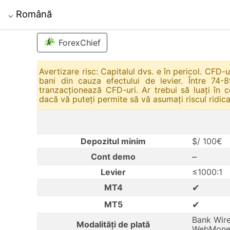
Română
⌵
ForexChief
Avertizare risc: Capitalul dvs. e în pericol. CFD-
bani din cauza efectului de levier. Între 74-8
tranzacționează CFD-uri. Ar trebui să luați în 
dacă vă puteți permite să vă asumați riscul ridica
Depozitul minim
$/ 100€
–
Cont demo
Levier
≤1000:1
✔
MT4
✔
MT5
Bank Wire 
Modalități de plată
WebMoney