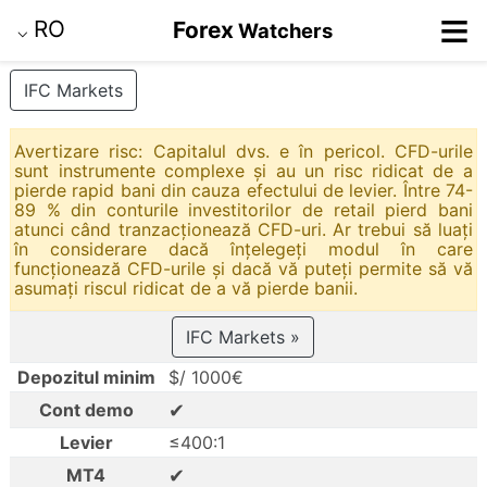
≡
RO
Forex
Watchers
⌵
IFC Markets
Avertizare risc: Capitalul dvs. e în pericol. CFD-urile
sunt instrumente complexe și au un risc ridicat de a
pierde rapid bani din cauza efectului de levier. Între 74-
89 % din conturile investitorilor de retail pierd bani
atunci când tranzacționează CFD-uri. Ar trebui să luați
în considerare dacă înțelegeți modul în care
funcționează CFD-urile și dacă vă puteți permite să vă
asumați riscul ridicat de a vă pierde banii.
IFC Markets »
Depozitul minim
$/ 1000€
✔
Cont demo
Levier
≤400:1
✔
MT4