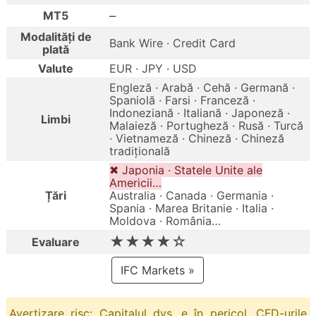
–
MT5
Modalități de
Bank Wire · Credit Card
plată
Valute
EUR · JPY · USD
Engleză · Arabă · Cehă · Germană ·
Spaniolă · Farsi · Franceză ·
Indoneziană · Italiană · Japoneză ·
Limbi
Malaieză · Portugheză · Rusă · Turcă
· Vietnameză · Chineză · Chineză
tradițională
✖ Japonia · Statele Unite ale
Americii…
Țări
Australia · Canada · Germania ·
Spania · Marea Britanie · Italia ·
Moldova · România…
★★★★☆
Evaluare
IFC Markets »
Avertizare risc: Capitalul dvs. e în pericol. CFD-urile