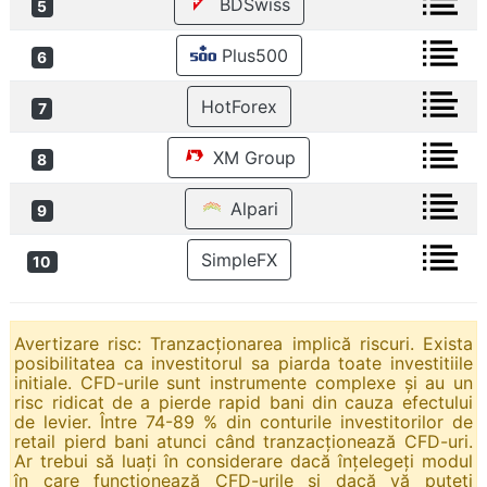
BDSwiss
5
Plus500
6
HotForex
7
XM Group
8
Alpari
9
SimpleFX
10
Avertizare risc: Tranzacționarea implică riscuri. Exista
posibilitatea ca investitorul sa piarda toate investitiile
initiale. CFD-urile sunt instrumente complexe și au un
risc ridicat de a pierde rapid bani din cauza efectului
de levier. Între 74-89 % din conturile investitorilor de
retail pierd bani atunci când tranzacționează CFD-uri.
Ar trebui să luați în considerare dacă înțelegeți modul
în care funcționează CFD-urile și dacă vă puteți