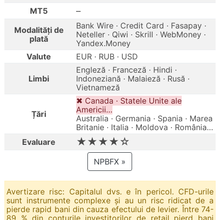
–
MT5
Bank Wire · Credit Card · Fasapay ·
Modalități de
Neteller · Qiwi · Skrill · WebMoney ·
plată
Yandex.Money
Valute
EUR · RUB · USD
Engleză · Franceză · Hindi ·
Limbi
Indoneziană · Malaieză · Rusă ·
Vietnameză
✖ Canada · Statele Unite ale
Americii…
Țări
Australia · Germania · Spania · Marea
Britanie · Italia · Moldova · România…
★★★★☆
Evaluare
NPBFX »
Avertizare risc: Capitalul dvs. e în pericol. CFD-urile
sunt instrumente complexe și au un risc ridicat de a
pierde rapid bani din cauza efectului de levier. Între 74-
89 % din conturile investitorilor de retail pierd bani