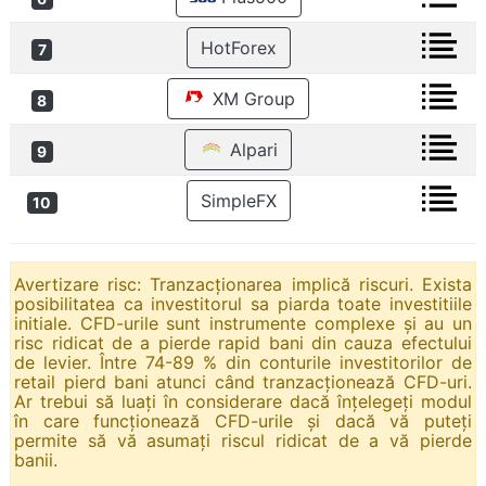
HotForex
7
XM Group
8
Alpari
9
SimpleFX
10
Avertizare risc: Tranzacționarea implică riscuri. Exista
posibilitatea ca investitorul sa piarda toate investitiile
initiale. CFD-urile sunt instrumente complexe și au un
risc ridicat de a pierde rapid bani din cauza efectului
de levier. Între 74-89 % din conturile investitorilor de
retail pierd bani atunci când tranzacționează CFD-uri.
Ar trebui să luați în considerare dacă înțelegeți modul
în care funcționează CFD-urile și dacă vă puteți
permite să vă asumați riscul ridicat de a vă pierde
banii.