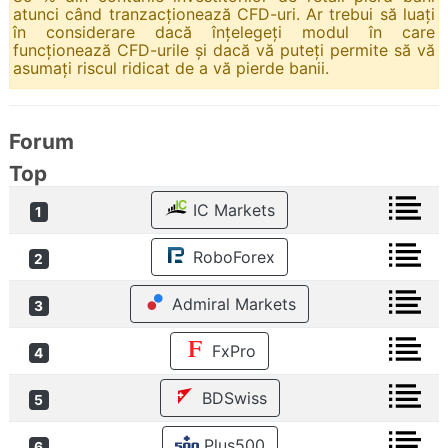
atunci când tranzacționează CFD-uri. Ar trebui să luați
în considerare dacă înțelegeți modul în care
funcționează CFD-urile și dacă vă puteți permite să vă
asumați riscul ridicat de a vă pierde banii.
Forum
Top
IC Markets
1
RoboForex
2
Admiral Markets
3
FxPro
4
BDSwiss
5
Plus500
6