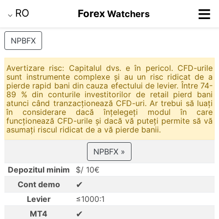
≡
RO
Forex
Watchers
⌵
NPBFX
Avertizare risc: Capitalul dvs. e în pericol. CFD-urile
sunt instrumente complexe și au un risc ridicat de a
pierde rapid bani din cauza efectului de levier. Între 74-
89 % din conturile investitorilor de retail pierd bani
atunci când tranzacționează CFD-uri. Ar trebui să luați
în considerare dacă înțelegeți modul în care
funcționează CFD-urile și dacă vă puteți permite să vă
asumați riscul ridicat de a vă pierde banii.
NPBFX »
Depozitul minim
$/ 10€
✔
Cont demo
Levier
≤1000:1
✔
MT4