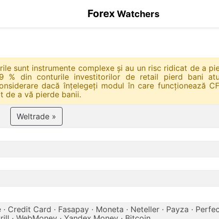
Forex
Watchers
urile sunt instrumente complexe și au un risc ridicat de a pi
9 % din conturile investitorilor de retail pierd bani at
considerare dacă înțelegeți modul în care funcționează CF
t de a vă pierde banii.
Weltrade »
 · Credit Card · Fasapay · Moneta · Neteller · Payza · Perf
Skrill · WebMoney · Yandex.Money · Bitcoin