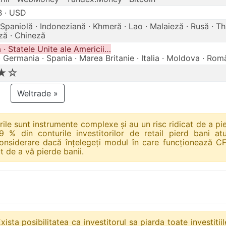
B · USD
Spaniolă · Indoneziană · Khmeră · Lao · Malaieză · Rusă · Tha
ă · Chineză
· Statele Unite ale Americii…
· Germania · Spania · Marea Britanie · Italia · Moldova · Ro
★☆
Weltrade »
urile sunt instrumente complexe și au un risc ridicat de a pi
9 % din conturile investitorilor de retail pierd bani at
considerare dacă înțelegeți modul în care funcționează CF
t de a vă pierde banii.
xista posibilitatea ca investitorul sa piarda toate investiti