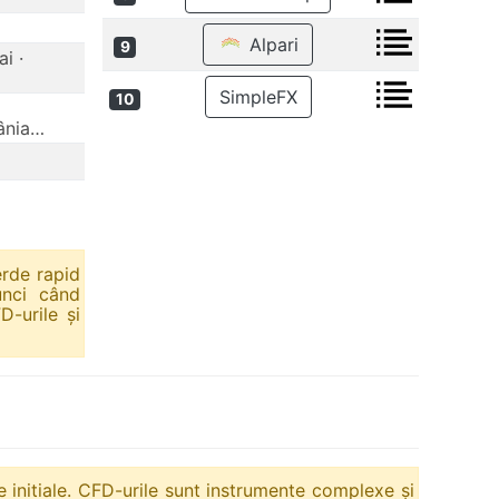
Alpari
9
i ·
SimpleFX
10
mânia…
erde rapid
unci când
D-urile și
ile initiale. CFD-urile sunt instrumente complexe și