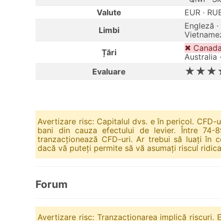
Valute
EUR · RU
Engleză · 
Limbi
Vietnamez
✖ Canada 
Țări
Australia 
★★★
Evaluare
Avertizare risc: Capitalul dvs. e în pericol. CFD-
bani din cauza efectului de levier. Între 74-8
tranzacționează CFD-uri. Ar trebui să luați în 
dacă vă puteți permite să vă asumați riscul ridica
Forum
Avertizare risc: Tranzacționarea implică riscuri. E