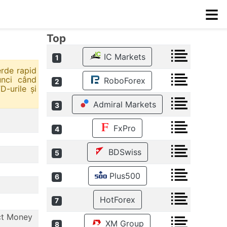
≡
Top
IC Markets
1
erde rapid
unci când
RoboForex
2
D-urile și
Admiral Markets
3
FxPro
4
BDSwiss
5
Plus500
6
HotForex
7
ect Money
XM Group
8