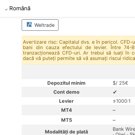
Română
⌵
Weltrade
Avertizare risc: Capitalul dvs. e în pericol. CFD-
bani din cauza efectului de levier. Între 74-8
tranzacționează CFD-uri. Ar trebui să luați în 
dacă vă puteți permite să vă asumați riscul ridica
Depozitul minim
$/ 25€
✔
Cont demo
Levier
≤1000:1
–
MT4
–
MT5
Bank Wire
Modalități de plată
· Qiwi · 