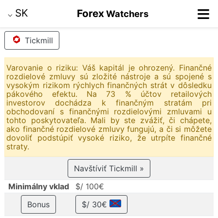
≡
SK
Forex
Watchers
⌵
Tickmill
Varovanie o riziku: Váš kapitál je ohrozený. Finančné
rozdielové zmluvy sú zložité nástroje a sú spojené s
vysokým rizikom rýchlych finančných strát v dôsledku
pákového efektu. Na 73 % účtov retailových
investorov dochádza k finančným stratám pri
obchodovaní s finančnými rozdielovými zmluvami u
tohto poskytovateľa. Mali by ste zvážiť, či chápete,
ako finančné rozdielové zmluvy fungujú, a či si môžete
dovoliť podstúpiť vysoké riziko, že utrpíte finančné
straty.
Navštíviť Tickmill »
Minimálny vklad
$/ 100€
Bonus
$/ 30€