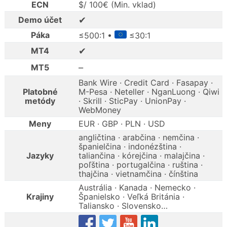
ECN
$/ 100€ (Min. vklad)
✔
Demo účet
Páka
≤500:1 •
≤30:1
✔
MT4
–
MT5
Bank Wire · Credit Card · Fasapay ·
Platobné
M-Pesa · Neteller · NganLuong · Qiwi
metódy
· Skrill · SticPay · UnionPay ·
WebMoney
Meny
EUR · GBP · PLN · USD
angličtina · arabčina · nemčina ·
španielčina · indonézština ·
Jazyky
taliančina · kórejčina · malajčina ·
poľština · portugalčina · ruština ·
thajčina · vietnamčina · čínština
Austrália · Kanada · Nemecko ·
Krajiny
Španielsko · Veľká Británia ·
Taliansko · Slovensko…