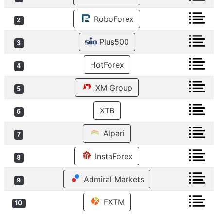
RoboForex
2
Plus500
3
HotForex
4
XM Group
5
XTB
6
Alpari
7
InstaForex
8
Admiral Markets
9
FXTM
10