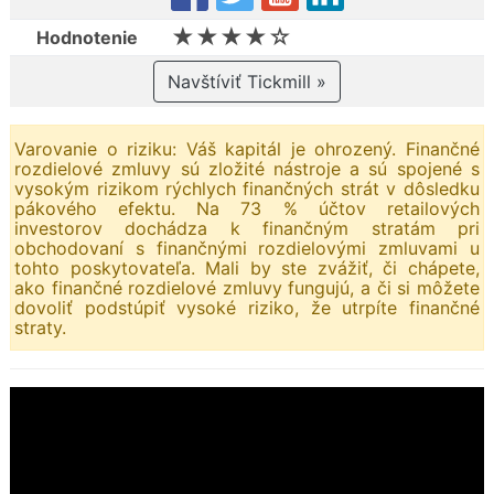
★★★★☆
Hodnotenie
Navštíviť Tickmill »
Varovanie o riziku: Váš kapitál je ohrozený. Finančné
rozdielové zmluvy sú zložité nástroje a sú spojené s
vysokým rizikom rýchlych finančných strát v dôsledku
pákového efektu. Na 73 % účtov retailových
investorov dochádza k finančným stratám pri
obchodovaní s finančnými rozdielovými zmluvami u
tohto poskytovateľa. Mali by ste zvážiť, či chápete,
ako finančné rozdielové zmluvy fungujú, a či si môžete
dovoliť podstúpiť vysoké riziko, že utrpíte finančné
straty.