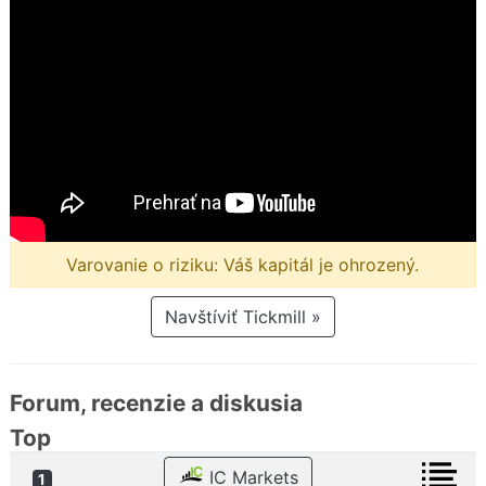
Varovanie o riziku: Váš kapitál je ohrozený.
Navštíviť Tickmill »
Forum, recenzie a diskusia
Top
IC Markets
1