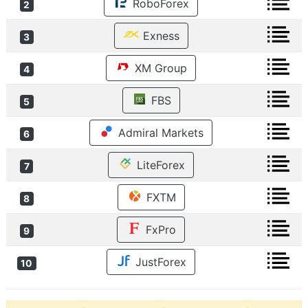
RoboForex
2
Exness
3
XM Group
4
FBS
5
Admiral Markets
6
LiteForex
7
FXTM
8
FxPro
9
JustForex
10