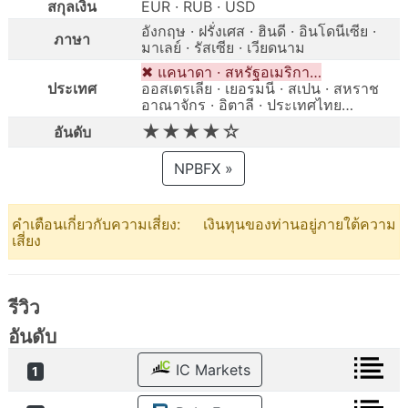
สกุลเงิน
EUR · RUB · USD
อังกฤษ · ฝรั่งเศส · ฮินดี · อินโดนีเซีย ·
ภาษา
มาเลย์ · รัสเซีย · เวียดนาม
✖ แคนาดา · สหรัฐอเมริกา…
ประเทศ
ออสเตรเลีย · เยอรมนี · สเปน · สหราช
อาณาจักร · อิตาลี · ประเทศไทย…
★★★★☆
อันดับ
NPBFX »
คำเตือนเกี่ยวกับความเสี่ยง: เงินทุนของท่านอยู่ภายใต้ความ
เสี่ยง
รีวิว
อันดับ
IC Markets
1