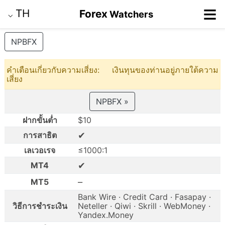
≡
TH
Forex
Watchers
⌵
NPBFX
คำเตือนเกี่ยวกับความเสี่ยง: เงินทุนของท่านอยู่ภายใต้ความ
เสี่ยง
NPBFX »
ฝากขั้นต่ำ
$10
✔
การสาธิต
เลเวอเรจ
≤1000:1
✔
MT4
–
MT5
Bank Wire · Credit Card · Fasapay ·
วิธีการชำระเงิน
Neteller · Qiwi · Skrill · WebMoney ·
Yandex.Money