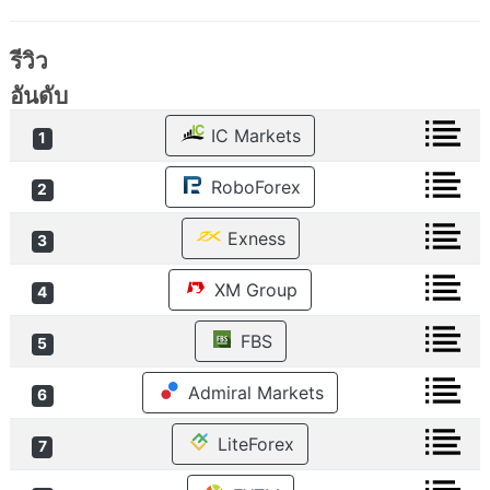
รีวิว
อันดับ
IC Markets
1
RoboForex
2
Exness
3
XM Group
4
FBS
5
Admiral Markets
6
LiteForex
7