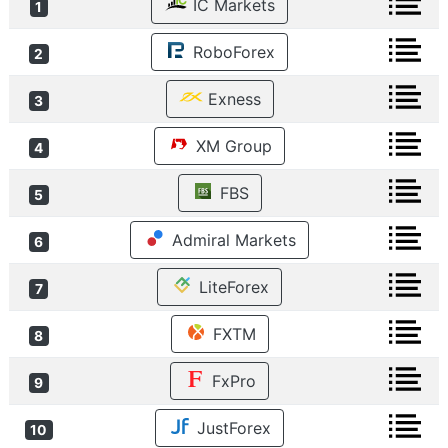
IC Markets
1
RoboForex
2
Exness
3
XM Group
4
FBS
5
Admiral Markets
6
LiteForex
7
FXTM
8
FxPro
9
JustForex
10