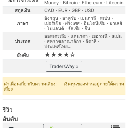
วิธีการชำระเงิน
Money · Bitcoin · Ethereum · Litecoin
สกุลเงิน
CAD · EUR · GBP · USD
อังกฤษ · อาหรับ · เบนกาลี · สเปน ·
ภาษา
เปอร์เซีย · ฝรั่งเศส · อินโดนีเซีย · มาเลย์
· โปแลนด์ · รัสเซีย · จีน
ออสเตรเลีย · แคนาดา · เยอรมนี · สเปน
ประเทศ
· สหราชอาณาจักร · อิตาลี ·
ประเทศไทย…
★★★★☆
อันดับ
TradersWay »
คำเตือนเกี่ยวกับความเสี่ยง: เงินทุนของท่านอยู่ภายใต้ความ
เสี่ยง
รีวิว
อันดับ