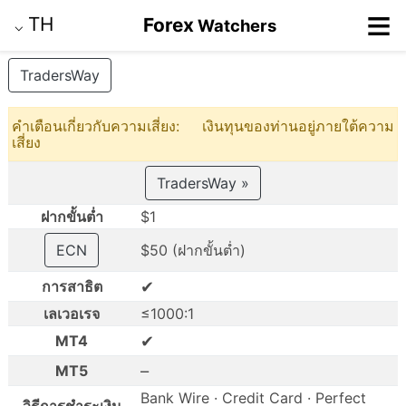
≡
TH
Forex
Watchers
⌵
TradersWay
คำเตือนเกี่ยวกับความเสี่ยง: เงินทุนของท่านอยู่ภายใต้ความ
เสี่ยง
TradersWay »
ฝากขั้นต่ำ
$1
ECN
$50 (ฝากขั้นต่ำ)
✔
การสาธิต
เลเวอเรจ
≤1000:1
✔
MT4
–
MT5
Bank Wire · Credit Card · Perfect