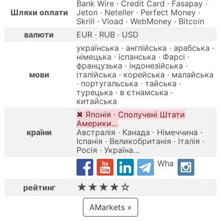
Bank Wire · Credit Card · Fasapay ·
Шляхи оплати
Jeton · Neteller · Perfect Money ·
Skrill · Vload · WebMoney · Bitcoin
валюти
EUR · RUB · USD
українська · англійська · арабська ·
німецька · іспанська · Фарсі ·
французька · індонезійська ·
мови
італійська · корейська · малайська
· португальська · тайська ·
турецька · в єтнамська ·
китайська
✖ Японія · Сполучені Штати
Америки…
країни
Австралія · Канада · Німеччина ·
Іспанія · Великобританія · Італія ·
Росія · Україна…
Whatsapp
★★★★☆
рейтинг
AMarkets »