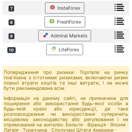
InstaForex
7
FreshForex
8
Admiral Markets
9
LiteForex
10
Попередження про ризики: Торгівля на ринку
пов'язана з істотними ризиками, включаючи ризик
повної втрати коштів та інші витрати, і не може
бути рекомендована всім.
Інформація на даному сайті, не призначена для
поширення або використання будь-якої особи в
будь-якій країні або юрисдикції, де таке
розповсюдження чи використання суперечить
місцевому законодавству або регулювання і не
спрямований на жителях: Бельгія · Франція · Японія ·
Латвія · Туреччина · Сполучені Штати Америки ·