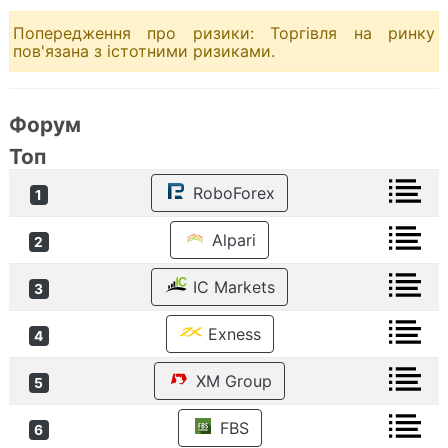
Попередження про ризики: Торгівля на ринку
пов'язана з істотними ризиками.
Форум
Топ
RoboForex
1
Alpari
2
IC Markets
3
Exness
4
XM Group
5
FBS
6