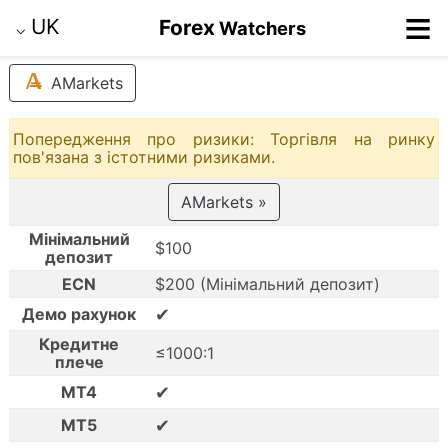
≡
UK
Forex
Watchers
⌵
AMarkets
Попередження про ризики: Торгівля на ринку
пов'язана з істотними ризиками.
AMarkets »
Мінімальний
$100
депозит
ECN
$200 (Мінімальний депозит)
✔
Демо рахунок
Кредитне
≤1000:1
плече
✔
MT4
✔
MT5