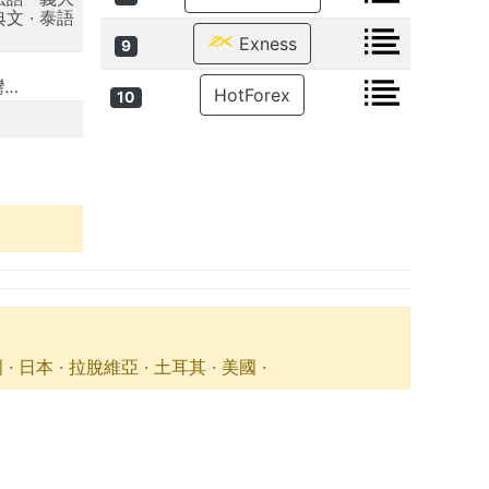
典文 · 泰語
Exness
9
灣…
HotForex
10
· 拉脫維亞 · 土耳其 · 美國 ·