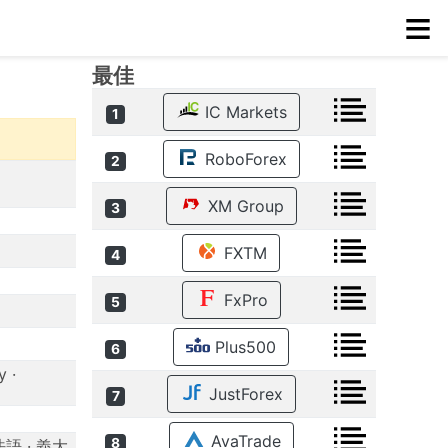
≡
最佳
IC Markets
1
RoboForex
2
XM Group
3
FXTM
4
FxPro
5
Plus500
6
y ·
JustForex
7
AvaTrade
8
法語 · 義大