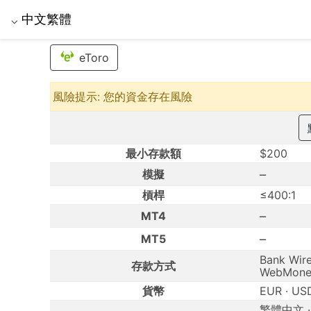
中文繁體
⌵
eToro
風險提示: 您的資金存在風險
最小存款額
$200
–
模擬
槓桿
≤400:1
–
MT4
–
MT5
Bank Wire 
存款方式
WebMoney
貨幣
EUR · US
繁體中文 · 