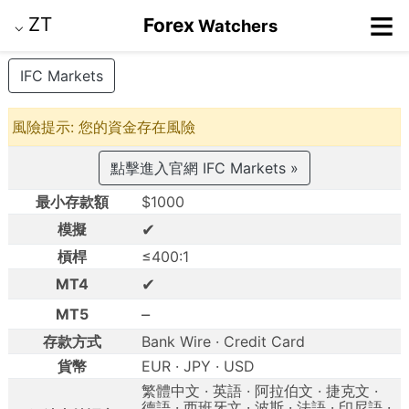
≡
ZT
Forex
Watchers
⌵
IFC Markets
風險提示: 您的資金存在風險
點擊進入官網 IFC Markets »
最小存款額
$1000
✔
模擬
槓桿
≤400:1
✔
MT4
–
MT5
存款方式
Bank Wire · Credit Card
貨幣
EUR · JPY · USD
繁體中文 · 英語 · 阿拉伯文 · 捷克文 ·
德語 · 西班牙文 · 波斯 · 法語 · 印尼語 ·