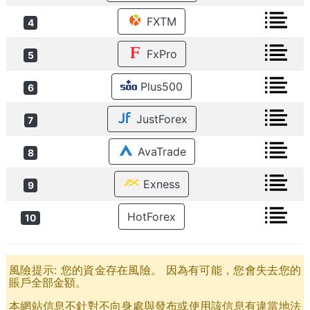
FXTM
4
FxPro
5
Plus500
6
JustForex
7
AvaTrade
8
Exness
9
HotForex
10
風險提示: 您的資金存在風險。 因為有可能，您會失去您的
賬戶全部金額。
本網站信息不針對不向身處與發布或使用該信息有違當​​地法