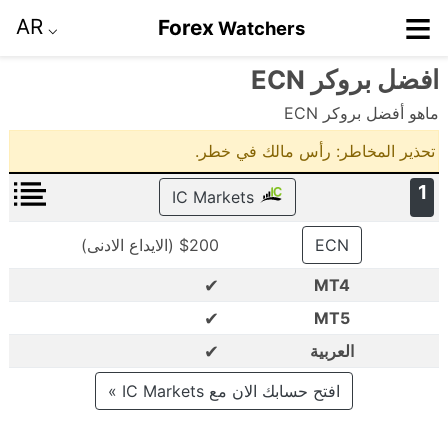
≡
AR
Forex
Watchers
⌵
افضل بروكر ECN
ماهو أفضل بروكر ECN
تحذير المخاطر: رأس مالك في خطر.
1
IC Markets
ECN
$200 (الايداع الادنى)
✔
MT4
✔
MT5
✔
العربية
افتح حسابك الان مع IC Markets »