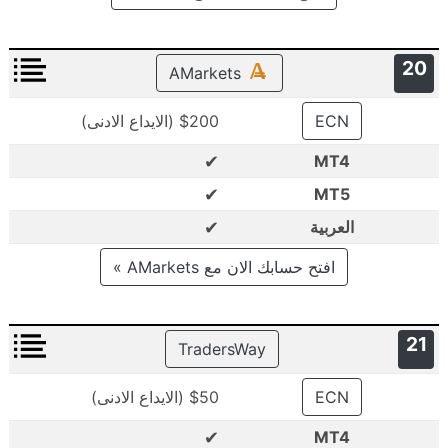
20
AMarkets
ECN
$200 (الايداع الادنى)
✔
MT4
✔
MT5
✔
العربية
افتح حسابك الان مع AMarkets »
21
TradersWay
ECN
$50 (الايداع الادنى)
✔
MT4