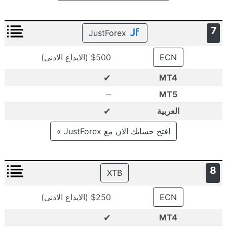
7
JustForex
ECN
$500 (الايداع الادنى)
✔
MT4
–
MT5
✔
العربية
افتح حسابك الان مع JustForex »
8
XTB
ECN
$250 (الايداع الادنى)
✔
MT4