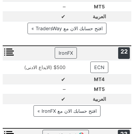
–
MT5
✔
العربية
افتح حسابك الان مع TradersWay »
22
IronFX
ECN
$500 (الايداع الادنى)
✔
MT4
–
MT5
✔
العربية
افتح حسابك الان مع IronFX »