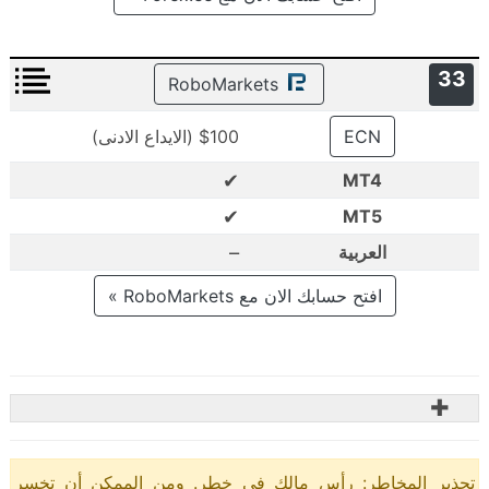
33
RoboMarkets
ECN
$100 (الايداع الادنى)
✔
MT4
✔
MT5
–
العربية
افتح حسابك الان مع RoboMarkets »
✚
تحذير المخاطر: رأس مالك في خطر. ومن الممكن أن تخسر