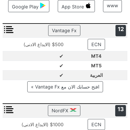
www
Google Play
App Store
12
Vantage Fx
ECN
$500 (الايداع الادنى)
✔
MT4
✔
MT5
✔
العربية
افتح حسابك الان مع Vantage Fx »
13
NordFX
ECN
$1000 (الايداع الادنى)