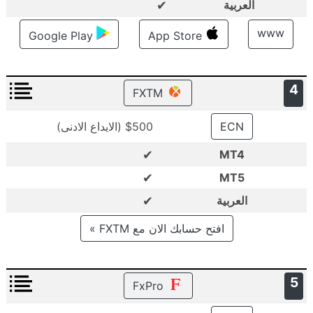
✔
العربية
www
Google Play
App Store
4
FXTM
ECN
$500 (الايداع الادنى)
✔
MT4
✔
MT5
✔
العربية
افتح حسابك الان مع FXTM »
5
FxPro