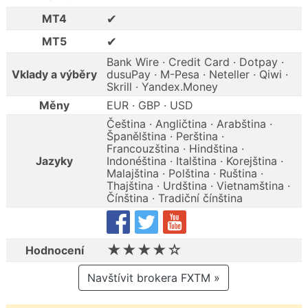
✔
MT4
✔
MT5
Bank Wire · Credit Card · Dotpay ·
Vklady a výběry
dusuPay · M-Pesa · Neteller · Qiwi ·
Skrill · Yandex.Money
Měny
EUR · GBP · USD
Čeština · Angličtina · Arabština ·
Španělština · Perština ·
Francouzština · Hindština ·
Jazyky
Indonéština · Italština · Korejština ·
Malajština · Polština · Ruština ·
Thajština · Urdština · Vietnamština ·
Čínština · Tradiční čínština
★★★★☆
Hodnocení
Navštívit brokera FXTM »