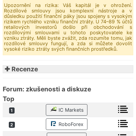
Upozornění na rizika: Váš kapitál je v ohrožení.
Rozdílové smlouvy jsou komplexní nástroje a v
důsledku použití finanční páky jsou spojeny s vysokým
rizikem rychlého vzniku finanční ztráty. U 74–89 % účtů
retailových investorů došlo při obchodování s
rozdílovými smlouvami u tohoto poskytovatele ke
vzniku ztráty. Měli byste zvážit, zda rozumíte tomu, jak
rozdílové smlouvy fungují, a zda si můžete dovolit
vysoké riziko ztráty svých finančních prostředků.
✚ Recenze
Forum: zkušenosti a diskuze
Top
IC Markets
1
RoboForex
2