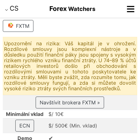
≡
CS
Forex
Watchers
⌵
FXTM
Upozornění na rizika: Váš kapitál je v ohrožení.
Rozdílové smlouvy jsou komplexní nástroje a v
důsledku použití finanční páky jsou spojeny s vysokým
rizikem rychlého vzniku finanční ztráty. U 74–89 % účtů
retailových investorů došlo při obchodování s
rozdílovými smlouvami u tohoto poskytovatele ke
vzniku ztráty. Měli byste zvážit, zda rozumíte tomu, jak
rozdílové smlouvy fungují, a zda si můžete dovolit
vysoké riziko ztráty svých finančních prostředků.
Navštívit brokera FXTM »
Minimální vklad
$/ 10€
ECN
$/ 500€ (Min. vklad)
✔
Demo