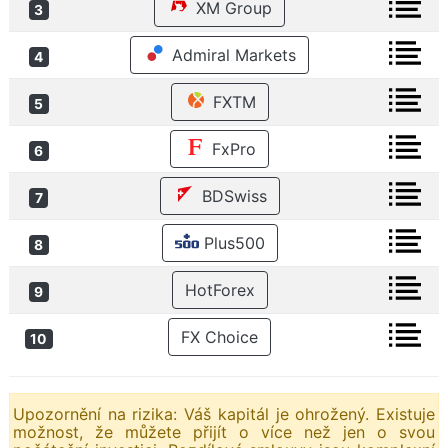
XM Group
3
Admiral Markets
4
FXTM
5
FxPro
6
BDSwiss
7
Plus500
8
HotForex
9
FX Choice
10
Upozornění na rizika: Váš kapitál je ohrožený. Existuje
možnost, že můžete přijít o více než jen o svou