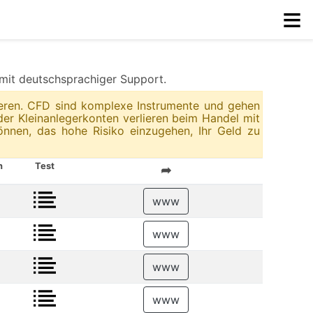
≡
mit deutschsprachiger Support.
lieren. CFD sind komplexe Instrumente und gehen
er Kleinanlegerkonten verlieren beim Handel mit
önnen, das hohe Risiko einzugehen, Ihr Geld zu
h
Test
➦
www
www
www
www