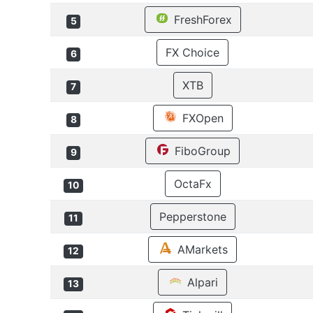
FreshForex
5
FX Choice
6
XTB
7
FXOpen
8
FiboGroup
9
OctaFx
10
Pepperstone
11
AMarkets
12
Alpari
13