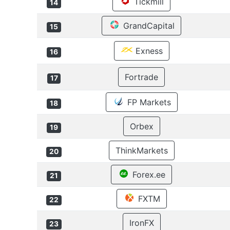
Tickmill
14
GrandCapital
15
Exness
16
Fortrade
17
FP Markets
18
Orbex
19
ThinkMarkets
20
Forex.ee
21
FXTM
22
IronFX
23