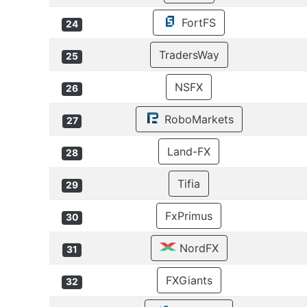
FortFS
24
TradersWay
25
NSFX
26
RoboMarkets
27
Land-FX
28
Tifia
29
FxPrimus
30
NordFX
31
FXGiants
32