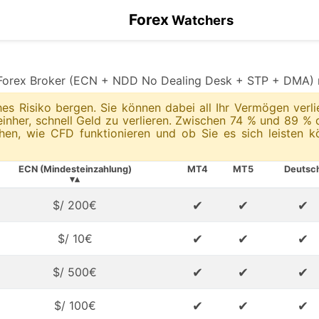
Forex
Watchers
CN Forex Broker (ECN + NDD No Dealing Desk + STP + DMA) 
hes Risiko bergen. Sie können dabei all Ihr Vermögen ver
nher, schnell Geld zu verlieren. Zwischen 74 % und 89 % d
ehen, wie CFD funktionieren und ob Sie es sich leisten k
ECN (Mindesteinzahlung)
MT4
MT5
Deutsc
▾▴
✔
✔
✔
$/ 200€
✔
✔
✔
$/ 10€
✔
✔
✔
$/ 500€
✔
✔
✔
$/ 100€