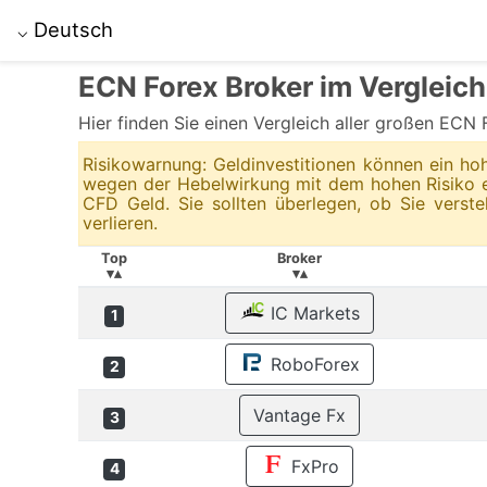
Deutsch
⌵
ECN Forex Broker im Vergleich
Hier finden Sie einen Vergleich aller großen E
Risikowarnung: Geldinvestitionen können ein ho
wegen der Hebelwirkung mit dem hohen Risiko ei
CFD Geld. Sie sollten überlegen, ob Sie verst
verlieren.
Top
Broker
▾▴
▾▴
IC Markets
1
RoboForex
2
Vantage Fx
3
FxPro
4