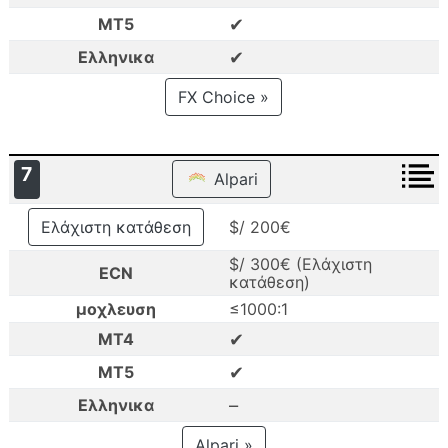
✔
MT5
✔
Ελληνικα
FX Choice »
7
Alpari
Ελάχιστη κατάθεση
$/ 200€
$/ 300€ (Ελάχιστη
ECN
κατάθεση)
μοχλευση
≤1000:1
✔
MT4
✔
MT5
–
Ελληνικα
Alpari »