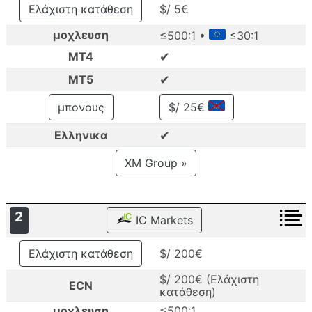
Ελάχιστη κατάθεση
$/ 5€
μοχλευση
≤500:1 •
≤30:1
✔
MT4
✔
MT5
μπονους
$/ 25€
✔
Ελληνικα
XM Group »
2
IC Markets
Ελάχιστη κατάθεση
$/ 200€
$/ 200€ (Ελάχιστη
ECN
κατάθεση)
μοχλευση
≤500:1