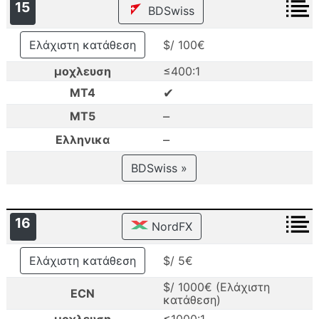
15
BDSwiss
Ελάχιστη κατάθεση
$/ 100€
μοχλευση
≤400:1
✔
MT4
–
MT5
–
Ελληνικα
BDSwiss »
16
NordFX
Ελάχιστη κατάθεση
$/ 5€
$/ 1000€ (Ελάχιστη
ECN
κατάθεση)