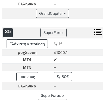
–
Ελληνικα
GrandCapital »
35
SuperForex
Ελάχιστη κατάθεση
$/ 1€
μοχλευση
≤1000:1
✔
MT4
–
MT5
μπονους
$/ 50€
–
Ελληνικα
SuperForex »