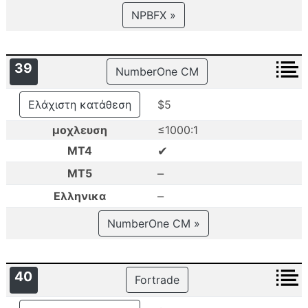
NPBFX »
39
NumberOne CM
Ελάχιστη κατάθεση
$5
μοχλευση
≤1000:1
✔
MT4
–
MT5
–
Ελληνικα
NumberOne CM »
40
Fortrade