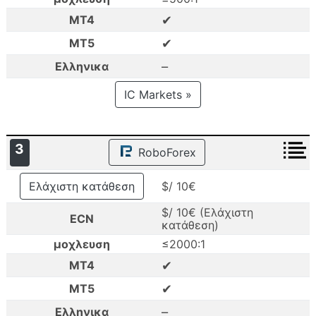
✔
MT4
✔
MT5
–
Ελληνικα
IC Markets »
3
RoboForex
Ελάχιστη κατάθεση
$/ 10€
$/ 10€ (Ελάχιστη
ECN
κατάθεση)
μοχλευση
≤2000:1
✔
MT4
✔
MT5
–
Ελληνικα