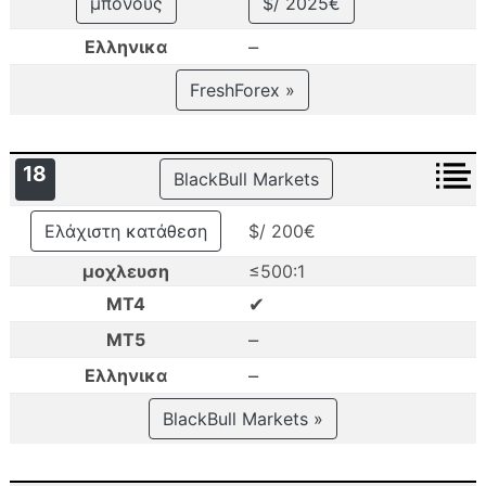
μπονους
$/ 2025€
–
Ελληνικα
FreshForex »
18
BlackBull Markets
Ελάχιστη κατάθεση
$/ 200€
μοχλευση
≤500:1
✔
MT4
–
MT5
–
Ελληνικα
BlackBull Markets »