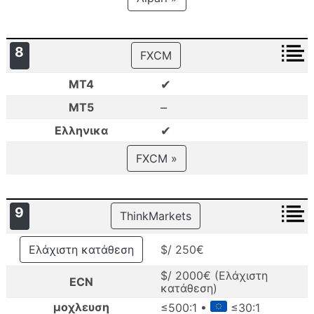
8
FXCM
✔
MT4
–
MT5
✔
Ελληνικα
FXCM »
9
ThinkMarkets
Ελάχιστη κατάθεση
$/ 250€
$/ 2000€ (Ελάχιστη
ECN
κατάθεση)
μοχλευση
≤500:1 •
≤30:1