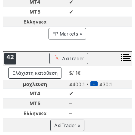
✔
MT4
✔
MT5
–
Ελληνικα
FP Markets »
42
AxiTrader
Ελάχιστη κατάθεση
$/ 1€
μοχλευση
≤400:1 •
≤30:1
✔
MT4
–
MT5
–
Ελληνικα
AxiTrader »