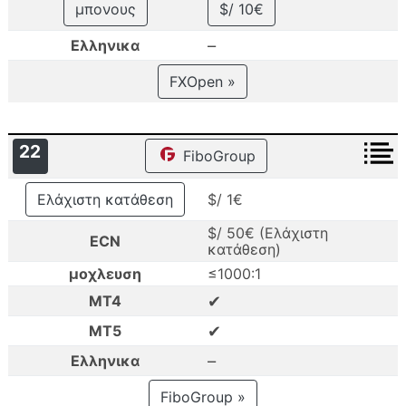
μπονους
$/ 10€
–
Ελληνικα
FXOpen »
22
FiboGroup
Ελάχιστη κατάθεση
$/ 1€
$/ 50€ (Ελάχιστη
ECN
κατάθεση)
μοχλευση
≤1000:1
✔
MT4
✔
MT5
–
Ελληνικα
FiboGroup »