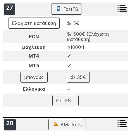
27
FortFS
Ελάχιστη κατάθεση
$/ 5€
$/ 500€ (Ελάχιστη
ECN
κατάθεση)
μοχλευση
≤1000:1
✔
MT4
✔
MT5
μπονους
$/ 35€
–
Ελληνικα
FortFS »
28
AMarkets