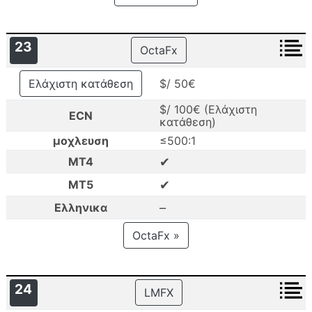
23
OctaFx
Ελάχιστη κατάθεση
$/ 50€
$/ 100€ (Ελάχιστη
ECN
κατάθεση)
μοχλευση
≤500:1
✔
MT4
✔
MT5
–
Ελληνικα
OctaFx »
24
LMFX