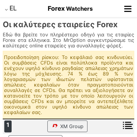
≡
EL
Forex
Watchers
⌵
Οι καλύτερες εταιρείες Forex
Εδώ θα βρείτε τoν πληρέστερο οδηγό για τις εταιρίες
Forex στα ελληνικα. Στο MrOption συγκεντρώσαμε τις
καλύτερες online εταιρείες για συναλλαγές φόρεξ.
Προειδοποίηση ρίσκου: Το κεφάλαιό σας κινδυνεύει.
Οι συμβάσεις CFDs είναι πολύπλοκα προϊόντα και
ενέχουν υψηλό κίνδυνο ραγδαίας απώλειας χρημάτων
λόγω της μόχλευσης. 74 % έως 89 % των
λογαριασμών των ιδιωτών πελατών υφίστανται
απώλειες κεφαλαίων όταν πραγματοποιούνται
συναλλαγές σε CFDs. Θα πρέπει να αξιολογήσετε αν
κατανοείτε τον τρόπο με τον οποίο λειτουργούν οι
συμβάσεις CFDs και αν μπορείτε να αντεπεξέλθετε
οικονομικά στον υψηλό κίνδυνο απώλειας των
κεφαλαίων σας.
1
XM Group