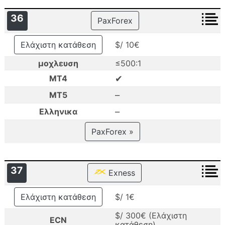
36
PaxForex
Ελάχιστη κατάθεση
$/ 10€
μοχλευση
≤500:1
✔
MT4
–
MT5
–
Ελληνικα
PaxForex »
37
Exness
Ελάχιστη κατάθεση
$/ 1€
$/ 300€ (Ελάχιστη
ECN
κατάθεση)