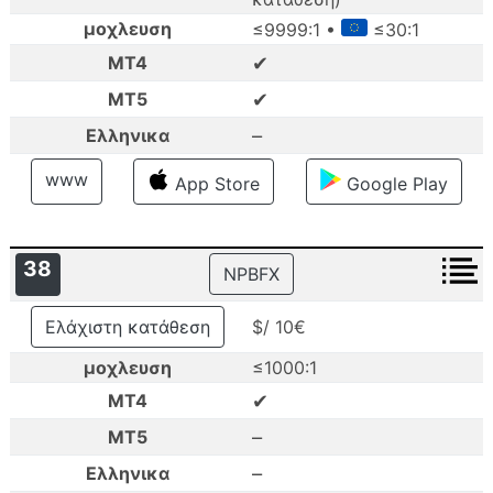
μοχλευση
≤9999:1 •
≤30:1
✔
MT4
✔
MT5
–
Ελληνικα
www
App Store
Google Play
38
NPBFX
Ελάχιστη κατάθεση
$/ 10€
μοχλευση
≤1000:1
✔
MT4
–
MT5
–
Ελληνικα