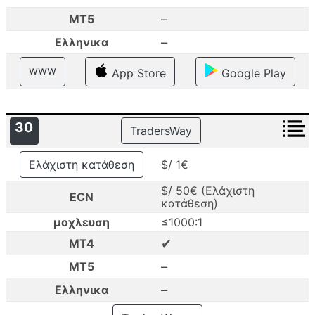
–
MT5
–
Ελληνικα
www
App Store
Google Play
30
TradersWay
Ελάχιστη κατάθεση
$/ 1€
$/ 50€ (Ελάχιστη
ECN
κατάθεση)
μοχλευση
≤1000:1
✔
MT4
–
MT5
–
Ελληνικα