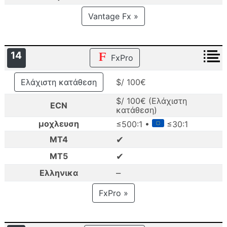
Vantage Fx »
14
FxPro
Ελάχιστη κατάθεση
$/ 100€
$/ 100€ (Ελάχιστη
ECN
κατάθεση)
μοχλευση
≤500:1 •
≤30:1
✔
MT4
✔
MT5
–
Ελληνικα
FxPro »