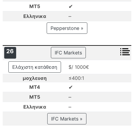
✔
MT5
–
Ελληνικα
Pepperstone »
26
IFC Markets
Ελάχιστη κατάθεση
$/ 1000€
μοχλευση
≤400:1
✔
MT4
–
MT5
–
Ελληνικα
IFC Markets »