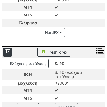
μοχλευση
≤1000:1
✔
MT4
✔
MT5
–
Ελληνικα
NordFX »
17
FreshForex
Ελάχιστη κατάθεση
$/ 1€
$/ 1€ (Ελάχιστη
ECN
κατάθεση)
μοχλευση
≤2000:1
✔
MT4
✔
MT5