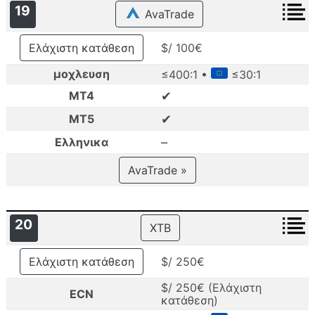
19
AvaTrade
Ελάχιστη κατάθεση
$/ 100€
μοχλευση
≤400:1 •
≤30:1
✔
MT4
✔
MT5
–
Ελληνικα
AvaTrade »
20
XTB
Ελάχιστη κατάθεση
$/ 250€
$/ 250€ (Ελάχιστη
ECN
κατάθεση)