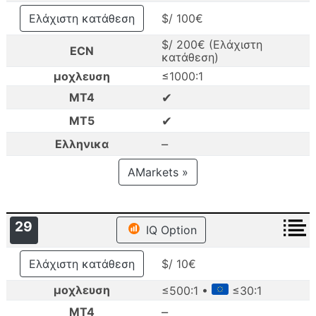
Ελάχιστη κατάθεση
$/ 100€
$/ 200€ (Ελάχιστη
ECN
κατάθεση)
μοχλευση
≤1000:1
✔
MT4
✔
MT5
–
Ελληνικα
AMarkets »
29
IQ Option
Ελάχιστη κατάθεση
$/ 10€
μοχλευση
≤500:1 •
≤30:1
–
MT4