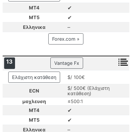
✔
MT4
✔
MT5
–
Ελληνικα
Forex.com »
13
Vantage Fx
Ελάχιστη κατάθεση
$/ 100€
$/ 500€ (Ελάχιστη
ECN
κατάθεση)
μοχλευση
≤500:1
✔
MT4
✔
MT5
–
Ελληνικα