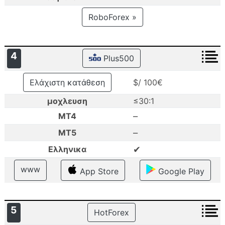
RoboForex »
4
Plus500
Ελάχιστη κατάθεση
$/ 100€
μοχλευση
≤30:1
–
MT4
–
MT5
✔
Ελληνικα
www
App Store
Google Play
5
HotForex