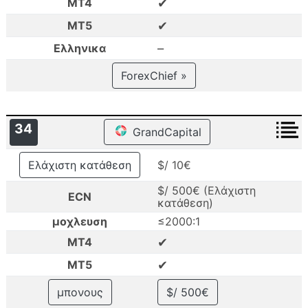
✔
MT4
✔
MT5
–
Ελληνικα
ForexChief »
34
GrandCapital
Ελάχιστη κατάθεση
$/ 10€
$/ 500€ (Ελάχιστη
ECN
κατάθεση)
μοχλευση
≤2000:1
✔
MT4
✔
MT5
μπονους
$/ 500€