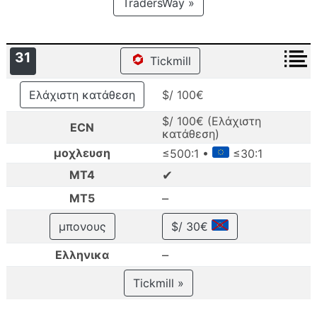
TradersWay »
31
Tickmill
Ελάχιστη κατάθεση
$/ 100€
$/ 100€ (Ελάχιστη
ECN
κατάθεση)
μοχλευση
≤500:1 •
≤30:1
✔
MT4
–
MT5
μπονους
$/ 30€
–
Ελληνικα
Tickmill »