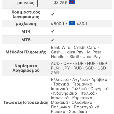
μπονους
$/ 25€
δοκιμαστικος
✔
λογαριασμος
μοχλευση
≤500:1 •
≤30:1
✔
MT4
✔
MT5
Bank Wire · Credit Card ·
Μέθοδοι Πληρωμής
CashU · dusuPay · M-Pesa ·
Neteller · Skrill · UnionPay
AUD · CHF · EUR · HUF · GBP ·
Νομίσματα
PLN · JPY · RUB · SGD · USD ·
Λογαριασμού
ZAR
Ελληνικά · Αγγλικά · Αραβικά ·
· Τσεχικά · Γερμανικά ·
Ισπανικά · Γαλλικά · Ουγγρικά
· Ινδονησιακά · Ιταλικά ·
Ιαπωνικά · Κορεατικά ·
Γλώσσες Ιστοσελίδας
Μαλαϊκά · Ολλανδικά ·
Πολωνικά · Πορτογαλικά ·
Ρωσικά · Σουηδικά ·