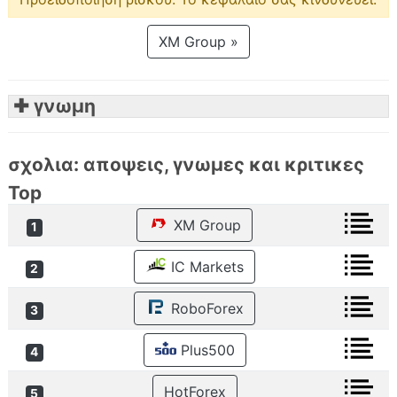
XM Group »
✚ γνωμη
σχολια: αποψεις, γνωμες και κριτικες
Top
XM Group
1
IC Markets
2
RoboForex
3
Plus500
4
HotForex
5