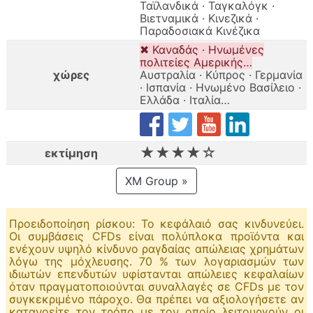
Ταϊλανδικά · Ταγκαλόγκ ·
Βιετναμικά · Κινεζικά ·
Παραδοσιακά Κινέζικα
✖ Καναδάς · Ηνωμένες
πολιτείες Αμερικής…
χώρες
Αυστραλία · Κύπρος · Γερμανία
· Ισπανία · Ηνωμένο Βασίλειο ·
Ελλάδα · Ιταλία…
★★★★☆
εκτίμηση
XM Group »
Προειδοποίηση ρίσκου: Το κεφάλαιό σας κινδυνεύει.
Οι συμβάσεις CFDs είναι πολύπλοκα προϊόντα και
ενέχουν υψηλό κίνδυνο ραγδαίας απώλειας χρημάτων
λόγω της μόχλευσης. 70 % των λογαριασμών των
ιδιωτών επενδυτών υφίστανται απώλειες κεφαλαίων
όταν πραγματοποιούνται συναλλαγές σε CFDs με τον
συγκεκριμένο πάροχο. Θα πρέπει να αξιολογήσετε αν
κατανοείτε τον τρόπο με τον οποίο λειτουργούν οι