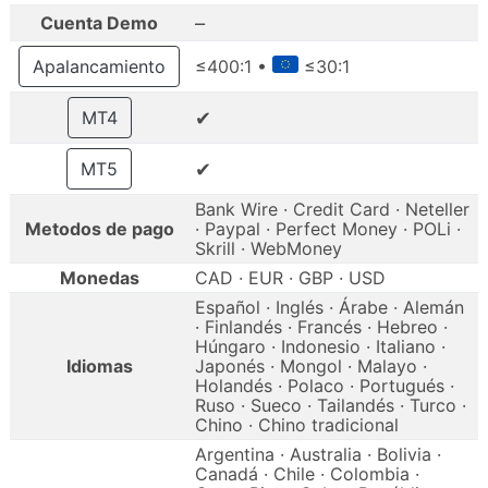
–
Cuenta Demo
Apalancamiento
≤400:1 •
≤30:1
✔
MT4
✔
MT5
Bank Wire · Credit Card · Neteller
Metodos de pago
· Paypal · Perfect Money · POLi ·
Skrill · WebMoney
Monedas
CAD · EUR · GBP · USD
Español · Inglés · Árabe · Alemán
· Finlandés · Francés · Hebreo ·
Húngaro · Indonesio · Italiano ·
Idiomas
Japonés · Mongol · Malayo ·
Holandés · Polaco · Portugués ·
Ruso · Sueco · Tailandés · Turco ·
Chino · Chino tradicional
Argentina · Australia · Bolivia ·
Canadá · Chile · Colombia ·