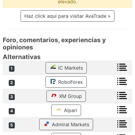
elevado.
Haz click aqui para visitar AvaTrade »
Foro, comentarios, experiencias y
opiniones
Alternativas
IC Markets
1
RoboForex
2
XM Group
3
Alpari
4
Admiral Markets
5