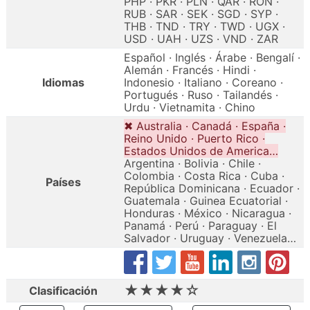
PHP · PKR · PLN · QAR · RON ·
RUB · SAR · SEK · SGD · SYP ·
THB · TND · TRY · TWD · UGX ·
USD · UAH · UZS · VND · ZAR
Español · Inglés · Árabe · Bengalí ·
Alemán · Francés · Hindi ·
Idiomas
Indonesio · Italiano · Coreano ·
Portugués · Ruso · Tailandés ·
Urdu · Vietnamita · Chino
✖ Australia · Canadá · España ·
Reino Unido · Puerto Rico ·
Estados Unidos de America…
Argentina · Bolivia · Chile ·
Colombia · Costa Rica · Cuba ·
Países
República Dominicana · Ecuador ·
Guatemala · Guinea Ecuatorial ·
Honduras · México · Nicaragua ·
Panamá · Perú · Paraguay · El
Salvador · Uruguay · Venezuela…
★★★★☆
Clasificación