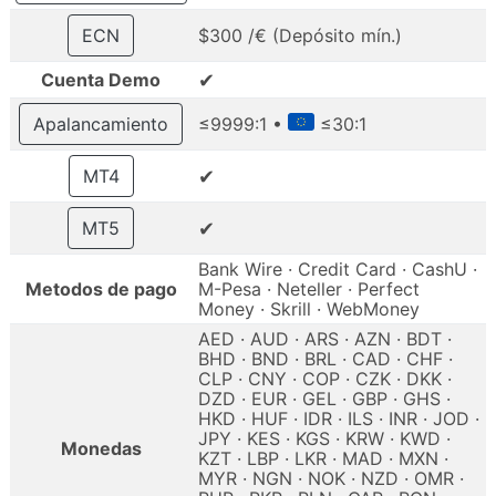
ECN
$300 /€ (Depósito mín.)
✔
Cuenta Demo
Apalancamiento
≤9999:1 •
≤30:1
✔
MT4
✔
MT5
Bank Wire · Credit Card · CashU ·
Metodos de pago
M-Pesa · Neteller · Perfect
Money · Skrill · WebMoney
AED · AUD · ARS · AZN · BDT ·
BHD · BND · BRL · CAD · CHF ·
CLP · CNY · COP · CZK · DKK ·
DZD · EUR · GEL · GBP · GHS ·
HKD · HUF · IDR · ILS · INR · JOD ·
JPY · KES · KGS · KRW · KWD ·
Monedas
KZT · LBP · LKR · MAD · MXN ·
MYR · NGN · NOK · NZD · OMR ·