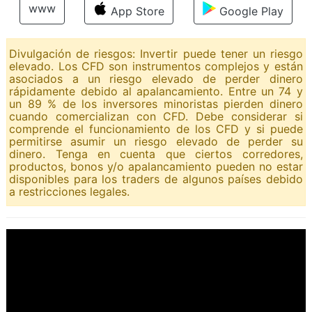
www
App Store
Google Play
Divulgación de riesgos: Invertir puede tener un riesgo
elevado. Los CFD son instrumentos complejos y están
asociados a un riesgo elevado de perder dinero
rápidamente debido al apalancamiento. Entre un 74 y
un 89 % de los inversores minoristas pierden dinero
cuando comercializan con CFD. Debe considerar si
comprende el funcionamiento de los CFD y si puede
permitirse asumir un riesgo elevado de perder su
dinero. Tenga en cuenta que ciertos corredores,
productos, bonos y/o apalancamiento pueden no estar
disponibles para los traders de algunos países debido
a restricciones legales.