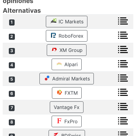
opiniones
Alternativas
IC Markets
1
RoboForex
2
XM Group
3
Alpari
4
Admiral Markets
5
FXTM
6
Vantage Fx
7
FxPro
8
BDSwiss