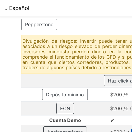
Español
⌵
Pepperstone
Divulgación de riesgos: Invertir puede tener
asociados a un riesgo elevado de perder diner
inversores minorista pierden dinero en la c
comprende el funcionamiento de los CFD y si pu
en cuenta que ciertos corredores, productos,
traders de algunos países debido a restricciones 
Haz click 
Depósito mínimo
$200 /€
ECN
$200 /€ (
✔
Cuenta Demo