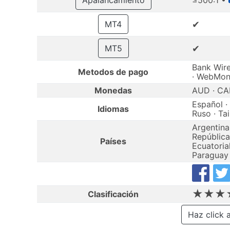
Apalancamiento
≤500:1 •
✔
MT4
✔
MT5
Bank Wire 
Metodos de pago
· WebMo
Monedas
AUD · CAD
Español · 
Idiomas
Ruso · Tai
Argentina 
República
Países
Ecuatoria
Paraguay 
★★★
Clasificación
Haz click 