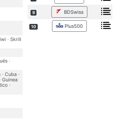
BDSwiss
9
Plus500
10
i · Skrill
ués ·
 · Cuba ·
· Guinea
ico ·