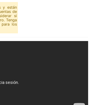
s y están
uentas de
iderar si
ero. Tenga
 para los