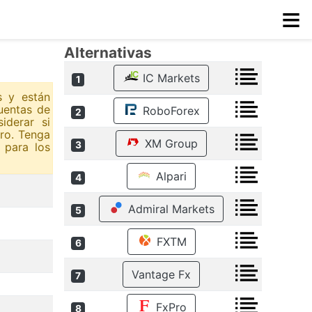
≡
Alternativas
IC Markets
1
s y están
uentas de
RoboForex
2
iderar si
ero. Tenga
XM Group
3
 para los
Alpari
4
Admiral Markets
5
FXTM
6
Vantage Fx
7
FxPro
8