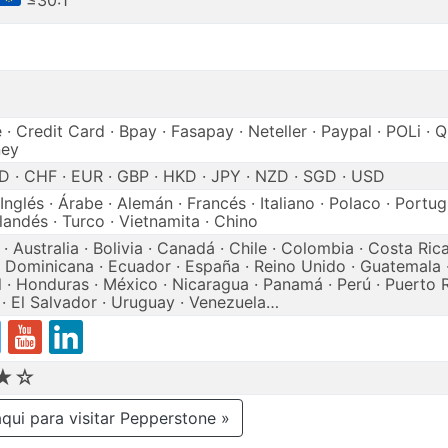
≤30:1
· Credit Card · Bpay · Fasapay · Neteller · Paypal · POLi · Qiw
ney
 · CHF · EUR · GBP · HKD · JPY · NZD · SGD · USD
Inglés · Árabe · Alemán · Francés · Italiano · Polaco · Portug
landés · Turco · Vietnamita · Chino
· Australia · Bolivia · Canadá · Chile · Colombia · Costa Rica
 Dominicana · Ecuador · España · Reino Unido · Guatemala 
l · Honduras · México · Nicaragua · Panamá · Perú · Puerto R
· El Salvador · Uruguay · Venezuela…
★☆
aqui para visitar Pepperstone »