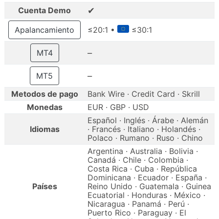
✔
Cuenta Demo
Apalancamiento
≤20:1 •
≤30:1
–
MT4
–
MT5
Metodos de pago
Bank Wire · Credit Card · Skrill
Monedas
EUR · GBP · USD
Español · Inglés · Árabe · Alemán
Idiomas
· Francés · Italiano · Holandés ·
Polaco · Rumano · Ruso · Chino
Argentina · Australia · Bolivia ·
Canadá · Chile · Colombia ·
Costa Rica · Cuba · República
Dominicana · Ecuador · España ·
Países
Reino Unido · Guatemala · Guinea
Ecuatorial · Honduras · México ·
Nicaragua · Panamá · Perú ·
Puerto Rico · Paraguay · El