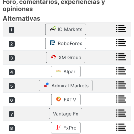
Foro, comentarios, experiencias y
opiniones
Alternativas
IC Markets
1
RoboForex
2
XM Group
3
Alpari
4
Admiral Markets
5
FXTM
6
Vantage Fx
7
FxPro
8