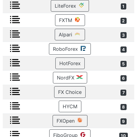
LiteForex
1
FXTM
2
Alpari
3
RoboForex
4
HotForex
5
NordFX
6
FX Choice
7
HYCM
8
FXOpen
9
FiboGroup
10