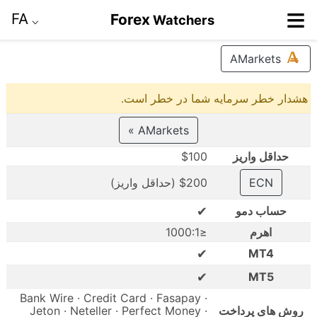
≡
FA
Forex
Watchers
⌵
AMarkets
هشدار خطر سرمایه شما در خطر است.
AMarkets »
حداقل واریز
$100
ECN
$200 (حداقل واریز)
✔
حساب دمو
اهرم
≤1000:1
✔
MT4
✔
MT5
Bank Wire · Credit Card · Fasapay ·
روش های پرداخت
Jeton · Neteller · Perfect Money ·