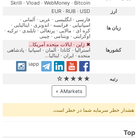
Skrill · Vload · WebMoney · Bitcoin
ارز
EUR · RUB · USD
فارسی · انگلیسی · عربی · آلمانی ·
اسپانیایی · فرانسه · اندونزی · ایتالیایی ·
زبان ها
کره ای · مالایی · پرتغالی · تایلندی · ترکیه ·
اوکراینی · ویتنامی · چینی
✖ ژاپن · ایالات متحده آمریکا…
کشورها
استرالیا · کانادا · آلمان · اسپانیا · پادشاهی
متحده · ایران · ایتالیا…
Whatsapp
★★★★☆
رتبه
AMarkets »
هشدار خطر سرمایه شما در خطر است.
Top