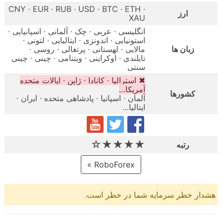
CNY · EUR · RUB · USD · BTC · ETH ·
ارز
XAU
انگلیسی · عربی · چک · آلمانی · اسپانیایی ·
استونیایی · اندونزی · ایتالیایی · لتونی ·
زبان ها
مالایی · لهستانی · پرتغالی · روسی ·
تایلندی · اوکراینی · ویتنامی · چینی · چینی
سنتی
✖ استرالیا · کانادا · ژاپن · ایالات متحده
آمریکا…
کشورها
آلمان · اسپانیا · پادشاهی متحده · ایران ·
ایتالیا…
★★★★☆
رتبه
RoboForex »
هشدار خطر سرمایه شما در خطر است.