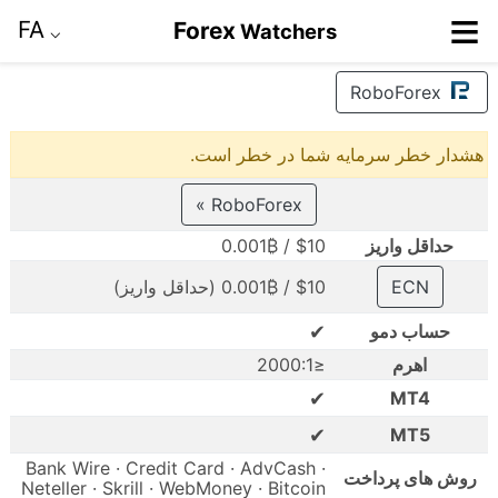
≡
FA
Forex
Watchers
⌵
RoboForex
هشدار خطر سرمایه شما در خطر است.
RoboForex »
حداقل واریز
$10 / 0.001₿
ECN
$10 / 0.001₿ (حداقل واریز)
✔
حساب دمو
اهرم
≤2000:1
✔
MT4
✔
MT5
Bank Wire · Credit Card · AdvCash ·
روش های پرداخت
Neteller · Skrill · WebMoney · Bitcoin