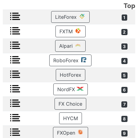
Top
LiteForex
1
FXTM
2
Alpari
3
RoboForex
4
HotForex
5
NordFX
6
FX Choice
7
HYCM
8
FXOpen
9