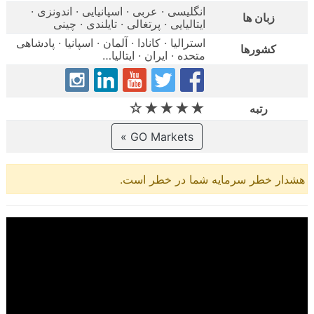
انگلیسی · عربی · اسپانیایی · اندونزی ·
زبان ها
ایتالیایی · پرتغالی · تایلندی · چینی
استرالیا · کانادا · آلمان · اسپانیا · پادشاهی
کشورها
متحده · ایران · ایتالیا…
★★★★☆
رتبه
GO Markets »
هشدار خطر سرمایه شما در خطر است.