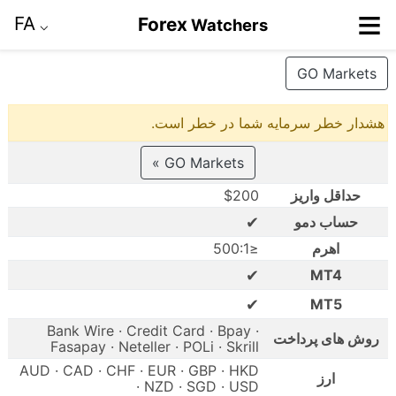
≡
FA
Forex
Watchers
⌵
GO Markets
هشدار خطر سرمایه شما در خطر است.
GO Markets »
حداقل واریز
$200
✔
حساب دمو
اهرم
≤500:1
✔
MT4
✔
MT5
Bank Wire · Credit Card · Bpay ·
روش های پرداخت
Fasapay · Neteller · POLi · Skrill
AUD · CAD · CHF · EUR · GBP · HKD
ارز
· NZD · SGD · USD