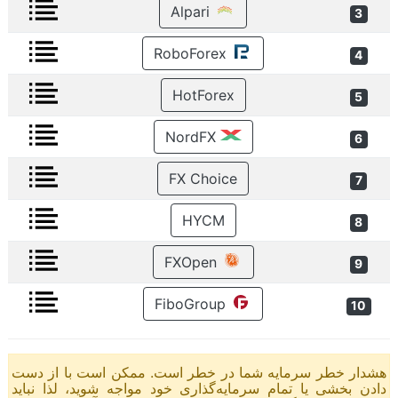
Alpari
3
RoboForex
4
HotForex
5
NordFX
6
FX Choice
7
HYCM
8
FXOpen
9
FiboGroup
10
هشدار خطر سرمایه شما در خطر است. ممکن است با از دست
دادن بخشی یا تمام سرمایه‌گذاری خود مواجه شوید، لذا نباید