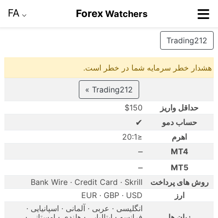
≡
FA
Forex
Watchers
⌵
Trading212
هشدار خطر سرمایه شما در خطر است.
Trading212 »
حداقل واریز
$150
✔
حساب دمو
اهرم
≤20:1
–
MT4
–
MT5
روش های پرداخت
Bank Wire · Credit Card · Skrill
ارز
EUR · GBP · USD
انگلیسی · عربی · آلمانی · اسپانیایی ·
زبان ها
فرانسه · ایتالیایی · هلندی · لهستانی ·