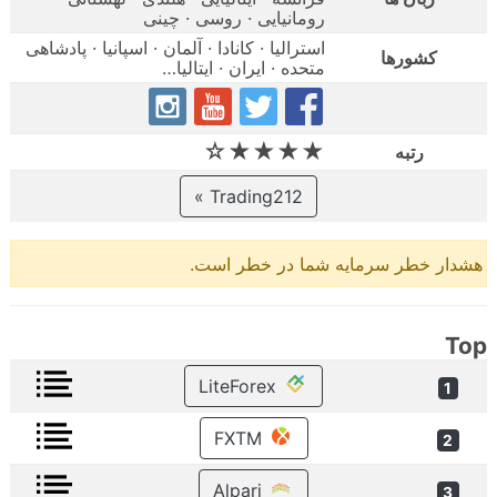
رومانیایی · روسی · چینی
استرالیا · کانادا · آلمان · اسپانیا · پادشاهی
کشورها
متحده · ایران · ایتالیا…
★★★★☆
رتبه
Trading212 »
هشدار خطر سرمایه شما در خطر است.
Top
LiteForex
1
FXTM
2
Alpari
3