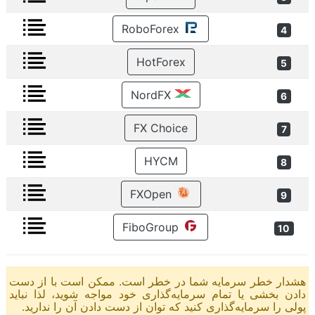
RoboForex
4
HotForex
5
NordFX
6
FX Choice
7
HYCM
8
FXOpen
9
FiboGroup
10
هشدار خطر سرمایه شما در خطر است. ممکن است با از دست
دادن بخشی یا تمام سرمایه‌گذاری خود مواجه شوید، لذا نباید
پولی را سرمایه‌گذاری کنید که توان از دست دادن آن را ندارید.