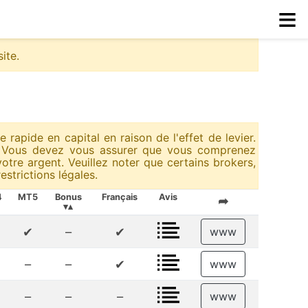
≡
ite.
rapide en capital en raison de l'effet de levier.
D. Vous devez vous assurer que vous comprenez
re argent. Veuillez noter que certains brokers,
estrictions légales.
4
MT5
Bonus
Français
Avis
➦
▾▴
✔
–
✔
www
–
–
✔
www
–
–
–
www