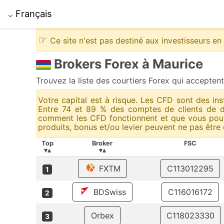
Français
⌵
☞
Ce site n'est pas destiné aux investisseurs e
Brokers Forex à Maurice
Trouvez la liste des courtiers Forex qui acceptent
Votre capital est à risque. Les CFD sont des ins
Entre 74 et 89 % des comptes de clients de d
comment les CFD fonctionnent et que vous pouve
produits, bonus et/ou levier peuvent ne pas être 
Top
Broker
FSC
▾▴
▾▴
FXTM
C113012295
1
BDSwiss
C116016172
2
Orbex
C118023330
3