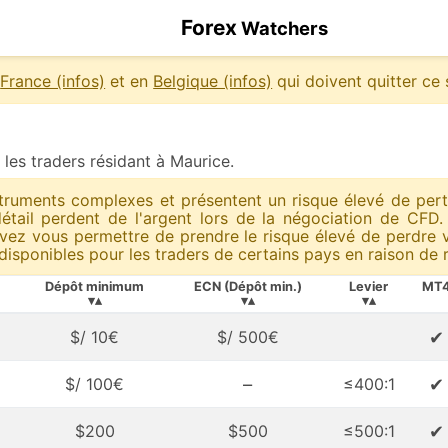
Forex
Watchers
n
France (infos)
et en
Belgique (infos)
qui doivent quitter ce s
 les traders résidant à Maurice.
truments complexes et présentent un risque élevé de perte 
étail perdent de l'argent lors de la négociation de CF
z vous permettre de prendre le risque élevé de perdre vot
disponibles pour les traders de certains pays en raison de r
Dépôt minimum
ECN (Dépôt min.)
Levier
MT
▾▴
▾▴
▾▴
✔
$/ 10€
$/ 500€
–
✔
$/ 100€
≤400:1
✔
$200
$500
≤500:1