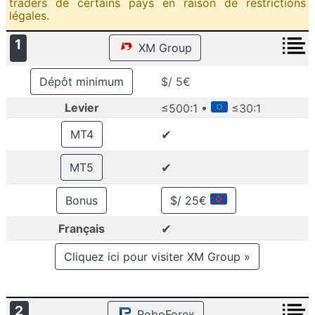
traders de certains pays en raison de restrictions
légales.
1
XM Group
Dépôt minimum
$/ 5€
Levier
≤500:1 •
≤30:1
✔
MT4
✔
MT5
Bonus
$/ 25€
✔
Français
Cliquez ici pour visiter XM Group »
2
RoboForex