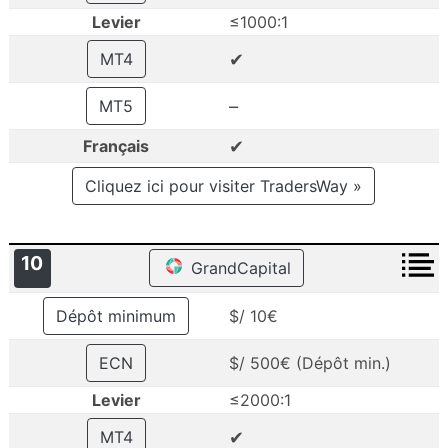
Levier
≤1000:1
✔
MT4
–
MT5
✔
Français
Cliquez ici pour visiter TradersWay »
10
GrandCapital
Dépôt minimum
$/ 10€
ECN
$/ 500€ (Dépôt min.)
Levier
≤2000:1
✔
MT4