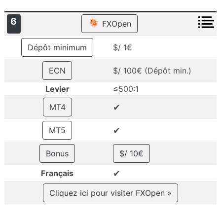
6
FXOpen
Dépôt minimum
$/ 1€
ECN
$/ 100€ (Dépôt min.)
Levier
≤500:1
✔
MT4
✔
MT5
Bonus
$/ 10€
✔
Français
Cliquez ici pour visiter FXOpen »