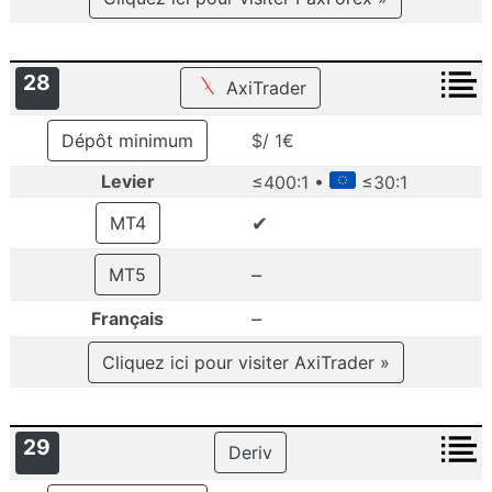
28
AxiTrader
Dépôt minimum
$/ 1€
Levier
≤400:1 •
≤30:1
✔
MT4
–
MT5
–
Français
Cliquez ici pour visiter AxiTrader »
29
Deriv