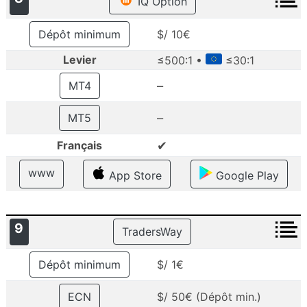
IQ Option
Dépôt minimum
$/ 10€
Levier
≤500:1 •
≤30:1
–
MT4
–
MT5
✔
Français
www
App Store
Google Play
9
TradersWay
Dépôt minimum
$/ 1€
ECN
$/ 50€ (Dépôt min.)