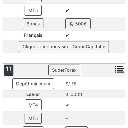
✔
MT5
Bonus
$/ 500€
✔
Français
Cliquez ici pour visiter GrandCapital »
11
SuperForex
Dépôt minimum
$/ 1€
Levier
≤1000:1
✔
MT4
–
MT5