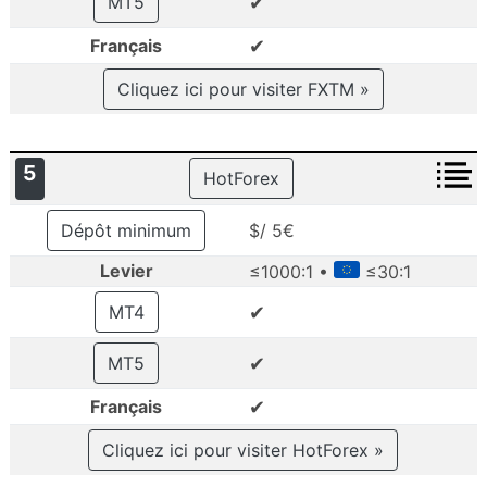
✔
MT5
✔
Français
Cliquez ici pour visiter FXTM »
5
HotForex
Dépôt minimum
$/ 5€
Levier
≤1000:1 •
≤30:1
✔
MT4
✔
MT5
✔
Français
Cliquez ici pour visiter HotForex »