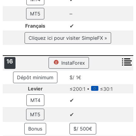
–
MT5
✔
Français
Cliquez ici pour visiter SimpleFX »
16
InstaForex
Dépôt minimum
$/ 1€
Levier
≤200:1 •
≤30:1
✔
MT4
✔
MT5
Bonus
$/ 500€