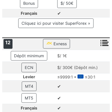
Bonus
$/ 50€
✔
Français
Cliquez ici pour visiter SuperForex »
12
Exness
Dépôt minimum
$/ 1€
ECN
$/ 300€ (Dépôt min.)
Levier
≤9999:1 •
≤30:1
✔
MT4
✔
MT5
✔
Français