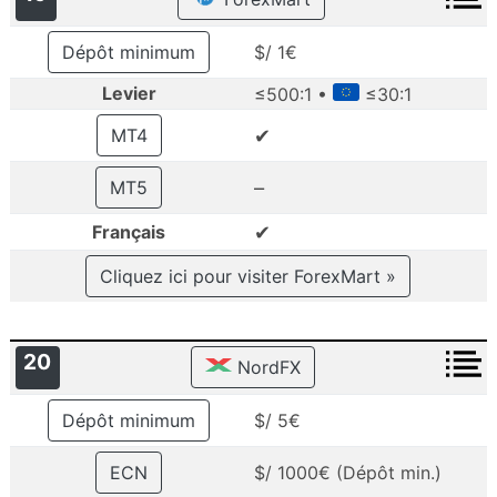
Dépôt minimum
$/ 1€
Levier
≤500:1 •
≤30:1
✔
MT4
–
MT5
✔
Français
Cliquez ici pour visiter ForexMart »
20
NordFX
Dépôt minimum
$/ 5€
ECN
$/ 1000€ (Dépôt min.)