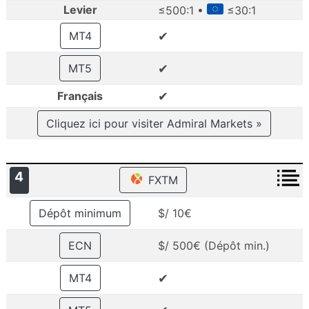
Levier
≤500:1 •
≤30:1
✔
MT4
✔
MT5
✔
Français
Cliquez ici pour visiter Admiral Markets »
4
FXTM
Dépôt minimum
$/ 10€
ECN
$/ 500€ (Dépôt min.)
✔
MT4