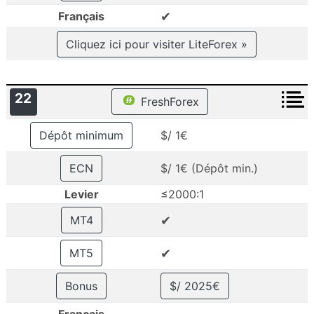
✔
Français
Cliquez ici pour visiter LiteForex »
22
FreshForex
Dépôt minimum
$/ 1€
ECN
$/ 1€ (Dépôt min.)
Levier
≤2000:1
✔
MT4
✔
MT5
Bonus
$/ 2025€
–
Français