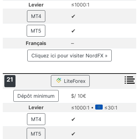
Levier
≤1000:1
✔
MT4
✔
MT5
–
Français
Cliquez ici pour visiter NordFX »
21
LiteForex
Dépôt minimum
$/ 10€
Levier
≤1000:1 •
≤30:1
✔
MT4
✔
MT5