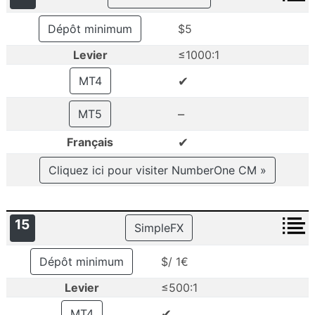
Dépôt minimum
$5
Levier
≤1000:1
✔
MT4
–
MT5
✔
Français
Cliquez ici pour visiter NumberOne CM »
15
SimpleFX
Dépôt minimum
$/ 1€
Levier
≤500:1
✔
MT4