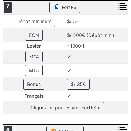
7
FortFS
Dépôt minimum
$/ 5€
ECN
$/ 500€ (Dépôt min.)
Levier
≤1000:1
✔
MT4
✔
MT5
Bonus
$/ 35€
✔
Français
Cliquez ici pour visiter FortFS »
8