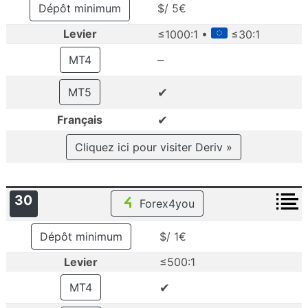
Dépôt minimum
$/ 5€
Levier
≤1000:1 •
≤30:1
–
MT4
✔
MT5
✔
Français
Cliquez ici pour visiter Deriv »
30
Forex4you
Dépôt minimum
$/ 1€
Levier
≤500:1
✔
MT4