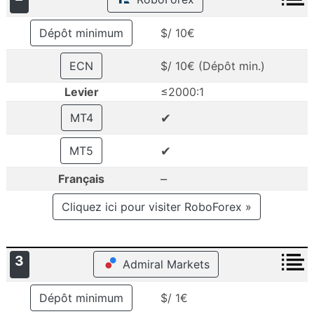
Dépôt minimum
$/ 10€
ECN
$/ 10€ (Dépôt min.)
Levier
≤2000:1
✔
MT4
✔
MT5
–
Français
Cliquez ici pour visiter RoboForex »
3
Admiral Markets
Dépôt minimum
$/ 1€