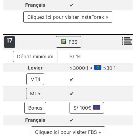
✔
Français
Cliquez ici pour visiter InstaForex »
17
FBS
Dépôt minimum
$/ 1€
Levier
≤3000:1 •
≤30:1
✔
MT4
✔
MT5
Bonus
$/ 100€
✔
Français
Cliquez ici pour visiter FBS »