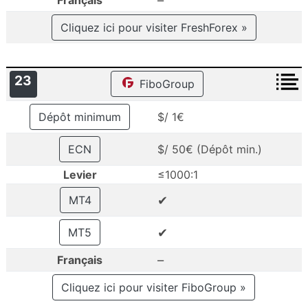
Cliquez ici pour visiter FreshForex »
23
FiboGroup
Dépôt minimum
$/ 1€
ECN
$/ 50€ (Dépôt min.)
Levier
≤1000:1
✔
MT4
✔
MT5
–
Français
Cliquez ici pour visiter FiboGroup »