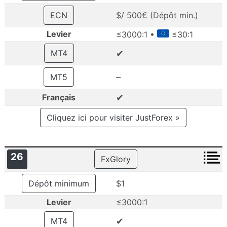
ECN
$/ 500€ (Dépôt min.)
Levier
≤3000:1 •
≤30:1
✔
MT4
–
MT5
✔
Français
Cliquez ici pour visiter JustForex »
26
FxGlory
Dépôt minimum
$1
Levier
≤3000:1
✔
MT4