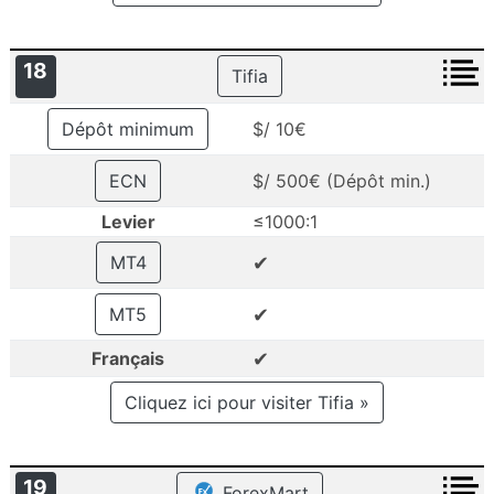
18
Tifia
Dépôt minimum
$/ 10€
ECN
$/ 500€ (Dépôt min.)
Levier
≤1000:1
✔
MT4
✔
MT5
✔
Français
Cliquez ici pour visiter Tifia »
19
ForexMart