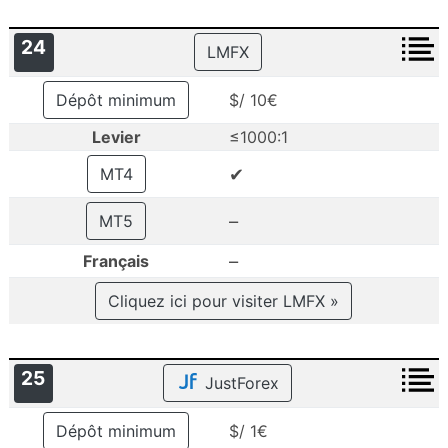
24
LMFX
Dépôt minimum
$/ 10€
Levier
≤1000:1
✔
MT4
–
MT5
–
Français
Cliquez ici pour visiter LMFX »
25
JustForex
Dépôt minimum
$/ 1€