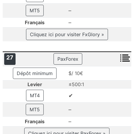
–
MT5
–
Français
Cliquez ici pour visiter FxGlory »
27
PaxForex
Dépôt minimum
$/ 10€
Levier
≤500:1
✔
MT4
–
MT5
–
Français
Cliquez ici pour visiter PaxForex »