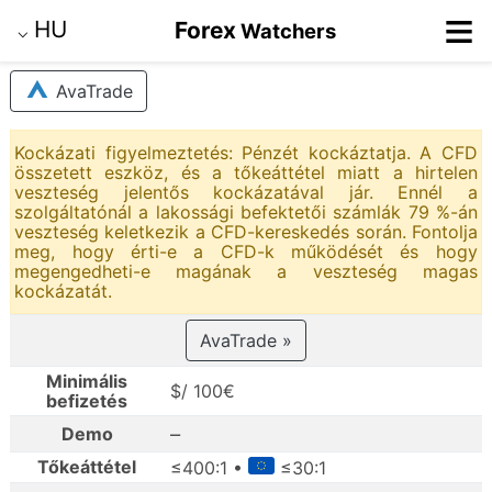
≡
HU
Forex
Watchers
⌵
AvaTrade
Kockázati figyelmeztetés: Pénzét kockáztatja. A CFD
összetett eszköz, és a tőkeáttétel miatt a hirtelen
veszteség jelentős kockázatával jár. Ennél a
szolgáltatónál a lakossági befektetői számlák 79 %-án
veszteség keletkezik a CFD-kereskedés során. Fontolja
meg, hogy érti-e a CFD-k működését és hogy
megengedheti-e magának a veszteség magas
kockázatát.
AvaTrade »
Minimális
$/ 100€
befizetés
–
Demo
Tőkeáttétel
≤400:1 •
≤30:1