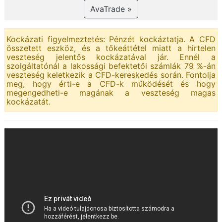
AvaTrade »
Kockázati figyelmeztetés: Pénzét kockáztatja. A CFD
összetett eszköz, és a tőkeáttétel miatt a hirtelen
veszteség jelentős kockázatával jár. Ennél a
szolgáltatónál a lakossági befektetői számlák 79 %-án
veszteség keletkezik a CFD-kereskedés során. Fontolja
meg, hogy érti-e a CFD-k működését és hogy
megengedheti-e magának a veszteség magas
kockázatát.