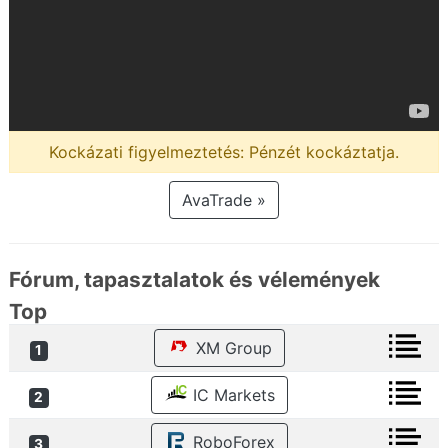
Kockázati figyelmeztetés: Pénzét kockáztatja.
AvaTrade »
Fórum, tapasztalatok és vélemények
Top
XM Group
1
IC Markets
2
RoboForex
3