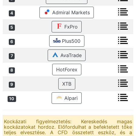
Admiral Markets
4
FxPro
5
Plus500
6
AvaTrade
7
HotForex
8
XTB
9
Alpari
10
Kockázati figyelmeztetés: Kereskedés magas
kockázatokat hordoz. Előfordulhat a befektetett tőke
teljes elvesztése. A CFD összetett eszköz, és a