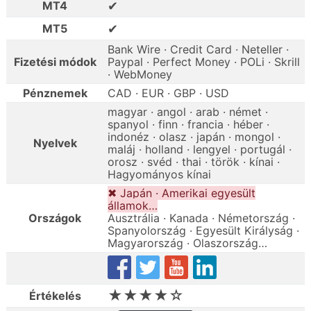
✔
MT4
✔
MT5
Bank Wire · Credit Card · Neteller ·
Fizetési módok
Paypal · Perfect Money · POLi · Skrill
· WebMoney
Pénznemek
CAD · EUR · GBP · USD
magyar · angol · arab · német ·
spanyol · finn · francia · héber ·
indonéz · olasz · japán · mongol ·
Nyelvek
maláj · holland · lengyel · portugál ·
orosz · svéd · thai · török · kínai ·
Hagyományos kínai
✖ Japán · Amerikai egyesült
államok…
Országok
Ausztrália · Kanada · Németország ·
Spanyolország · Egyesült Királyság ·
Magyarország · Olaszország…
★★★★☆
Értékelés