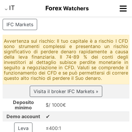
≡
IT
Forex
Watchers
⌵
IFC Markets
Avvertenza sul rischio: Il tuo capitale è a rischio I CFD
sono strumenti complessi e presentano un rischio
significativo di perdere denaro rapidamente a causa
della leva finanziaria. Il 74-89 % dei conti degli
investitori al dettaglio subisce perdite monetarie in
seguito a negoziazione in CFD. Valuti se comprende il
funzionamento dei CFD e se può permettersi di correre
questo alto rischio di perdere il Suo denaro.
Visita il broker IFC Markets »
Deposito
$/ 1000€
minimo
✔
Demo account
Leva
≤400:1