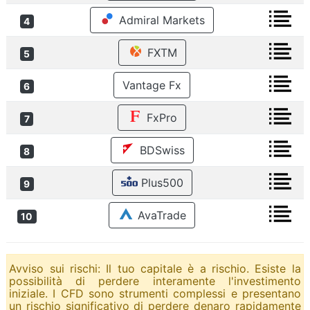
Admiral Markets
4
FXTM
5
Vantage Fx
6
FxPro
7
BDSwiss
8
Plus500
9
AvaTrade
10
Avviso sui rischi: Il tuo capitale è a rischio. Esiste la
possibilità di perdere interamente l'investimento
iniziale. I CFD sono strumenti complessi e presentano
un rischio significativo di perdere denaro rapidamente