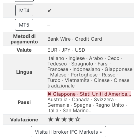
✔
MT4
–
MT5
Metodi di
Bank Wire · Credit Card
pagamento
Valute
EUR · JPY · USD
Italiano · Inglese · Arabo · Ceco ·
Tedesco · Spagnolo · Farsi ·
Francese · Indonesiano · Giapponese
Lingua
· Malese · Portoghese · Russo ·
Turco · Vietnamita · Cinese · Cinese
tradizionale
✖ Giappone · Stati Uniti d'America…
Australia · Canada · Svizzera ·
Paesi
Germania · Spagna · Regno Unito ·
Italia · San Marino…
★★★★☆
Valutazione
Visita il broker IFC Markets »