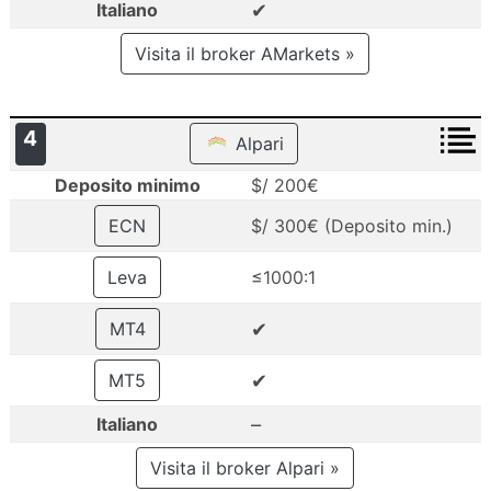
✔
Italiano
Visita il broker AMarkets »
4
Alpari
Deposito minimo
$/ 200€
ECN
$/ 300€ (Deposito min.)
Leva
≤1000:1
✔
MT4
✔
MT5
–
Italiano
Visita il broker Alpari »