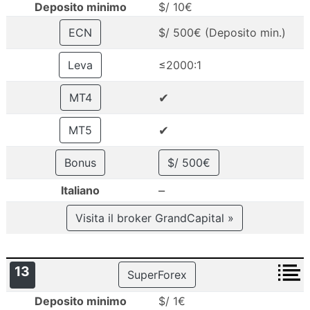
Deposito minimo
$/ 10€
ECN
$/ 500€ (Deposito min.)
Leva
≤2000:1
✔
MT4
✔
MT5
Bonus
$/ 500€
–
Italiano
Visita il broker GrandCapital »
13
SuperForex
Deposito minimo
$/ 1€