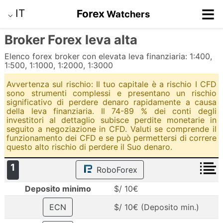
≡
IT
Forex
Watchers
⌵
Broker Forex leva alta
Elenco forex broker con elevata leva finanziaria: 1:400,
1:500, 1:1000, 1:2000, 1:3000
Avvertenza sul rischio: Il tuo capitale è a rischio I CFD
sono strumenti complessi e presentano un rischio
significativo di perdere denaro rapidamente a causa
della leva finanziaria. Il 74-89 % dei conti degli
investitori al dettaglio subisce perdite monetarie in
seguito a negoziazione in CFD. Valuti se comprende il
funzionamento dei CFD e se può permettersi di correre
questo alto rischio di perdere il Suo denaro.
1
RoboForex
Deposito minimo
$/ 10€
ECN
$/ 10€ (Deposito min.)