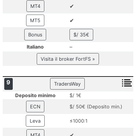
✔
MT4
✔
MT5
Bonus
$/ 35€
–
Italiano
Visita il broker FortFS »
9
TradersWay
Deposito minimo
$/ 1€
ECN
$/ 50€ (Deposito min.)
Leva
≤1000:1
✔
MT4