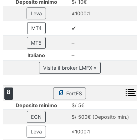
Deposito minimo
$/ 10€
Leva
≤1000:1
✔
MT4
–
MT5
–
Italiano
Visita il broker LMFX »
8
FortFS
Deposito minimo
$/ 5€
ECN
$/ 500€ (Deposito min.)
Leva
≤1000:1