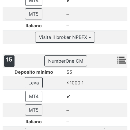
✔
MT4
–
MT5
–
Italiano
Visita il broker NPBFX »
15
NumberOne CM
Deposito minimo
$5
Leva
≤1000:1
✔
MT4
–
MT5
–
Italiano