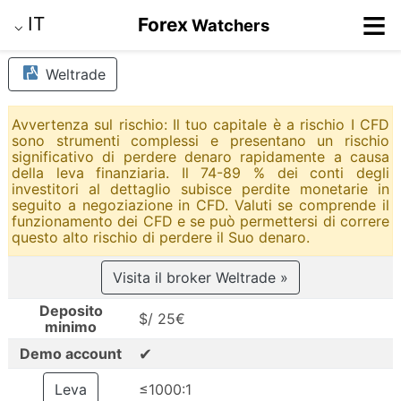
≡
IT
Forex
Watchers
⌵
Weltrade
Avvertenza sul rischio: Il tuo capitale è a rischio I CFD
sono strumenti complessi e presentano un rischio
significativo di perdere denaro rapidamente a causa
della leva finanziaria. Il 74-89 % dei conti degli
investitori al dettaglio subisce perdite monetarie in
seguito a negoziazione in CFD. Valuti se comprende il
funzionamento dei CFD e se può permettersi di correre
questo alto rischio di perdere il Suo denaro.
Visita il broker Weltrade »
Deposito
$/ 25€
minimo
✔
Demo account
Leva
≤1000:1