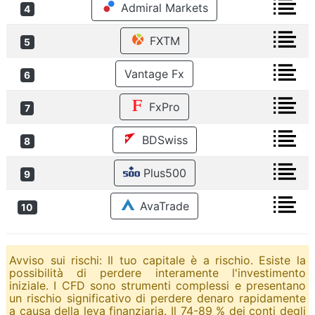
Admiral Markets
4
FXTM
5
Vantage Fx
6
FxPro
7
BDSwiss
8
Plus500
9
AvaTrade
10
Avviso sui rischi: Il tuo capitale è a rischio. Esiste la
possibilità di perdere interamente l'investimento
iniziale. I CFD sono strumenti complessi e presentano
un rischio significativo di perdere denaro rapidamente
a causa della leva finanziaria. Il 74-89 % dei conti degli