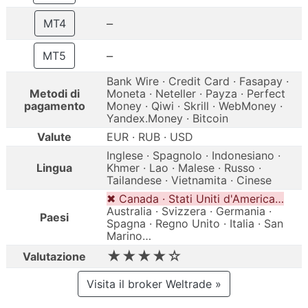
–
MT4
–
MT5
Bank Wire · Credit Card · Fasapay ·
Metodi di
Moneta · Neteller · Payza · Perfect
pagamento
Money · Qiwi · Skrill · WebMoney ·
Yandex.Money · Bitcoin
Valute
EUR · RUB · USD
Inglese · Spagnolo · Indonesiano ·
Lingua
Khmer · Lao · Malese · Russo ·
Tailandese · Vietnamita · Cinese
✖ Canada · Stati Uniti d'America…
Australia · Svizzera · Germania ·
Paesi
Spagna · Regno Unito · Italia · San
Marino…
★★★★☆
Valutazione
Visita il broker Weltrade »