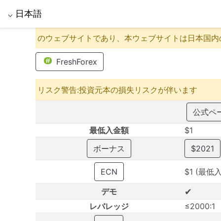
日本語
⌵
のウェブサイトであり、本ウェブサイトは日本国内
FreshForex
リスク警告:投資元本の損失リスクが伴います
公式ページ
最低入金額
$1
ボーナス
$2021
ECN
$1 (最低
✔
デモ
レバレッジ
≤2000:1