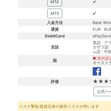
✔
MT4
✔
MT5
入金方法
Bank Wire 
通貨
EUR · RU
DebitCard
ePayServ
英語 · ア
言語
カザフ語 ·
ム語 · 中
✖ スペイン 
国
オーストラリ
★★★
評価
公式ページ
リスク警告:投資元本の損失リスクが伴います