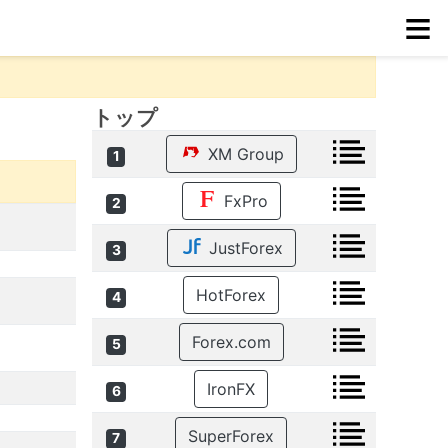
≡
トップ
XM Group
1
FxPro
2
JustForex
3
HotForex
4
Forex.com
5
IronFX
6
SuperForex
7