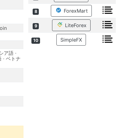
ForexMart
8
LiteForex
9
oin
SimpleFX
10
シア語 ·
 · ベトナ