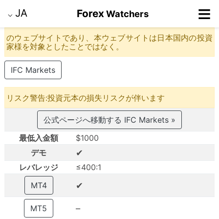
≡
JA
Forex
Watchers
⌵
のウェブサイトであり、本ウェブサイトは日本国内の投資
家様を対象としたことではなく。
IFC Markets
リスク警告:投資元本の損失リスクが伴います
公式ページへ移動する IFC Markets »
最低入金額
$1000
✔
デモ
レバレッジ
≤400:1
✔
MT4
–
MT5