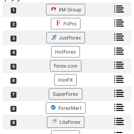
XM Group
1
FxPro
2
JustForex
3
HotForex
4
Forex.com
5
IronFX
6
SuperForex
7
ForexMart
8
LiteForex
9