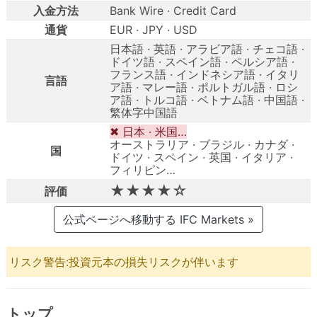
入金方法
Bank Wire · Credit Card
通貨
EUR · JPY · USD
日本語 · 英語 · アラビア語 · チェコ語 ·
ドイツ語 · スペイン語 · ペルシア語 ·
フランス語 · インドネシア語 · イタリ
言語
ア語 · マレー語 · ポルトガル語 · ロシ
ア語 · トルコ語 · ベトナム語 · 中国語 ·
繁体字中国語
✖ 日本 · 米国…
オーストラリア · ブラジル · カナダ ·
国
ドイツ · スペイン · 英国 · イタリア ·
フィリピン…
★★★★☆
評価
公式ページへ移動する IFC Markets »
リスク警告:投資元本の損失リスクが伴います
トップ