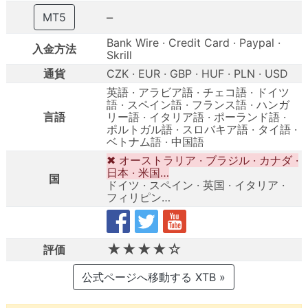
–
MT5
Bank Wire · Credit Card · Paypal ·
入金方法
Skrill
通貨
CZK · EUR · GBP · HUF · PLN · USD
英語 · アラビア語 · チェコ語 · ドイツ
語 · スペイン語 · フランス語 · ハンガ
言語
リー語 · イタリア語 · ポーランド語 ·
ポルトガル語 · スロバキア語 · タイ語 ·
ベトナム語 · 中国語
✖ オーストラリア · ブラジル · カナダ ·
日本 · 米国…
国
ドイツ · スペイン · 英国 · イタリア ·
フィリピン…
★★★★☆
評価
公式ページへ移動する XTB »