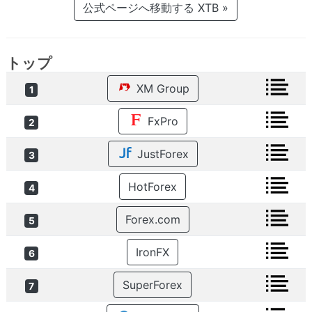
公式ページへ移動する XTB »
トップ
XM Group
1
FxPro
2
JustForex
3
HotForex
4
Forex.com
5
IronFX
6
SuperForex
7