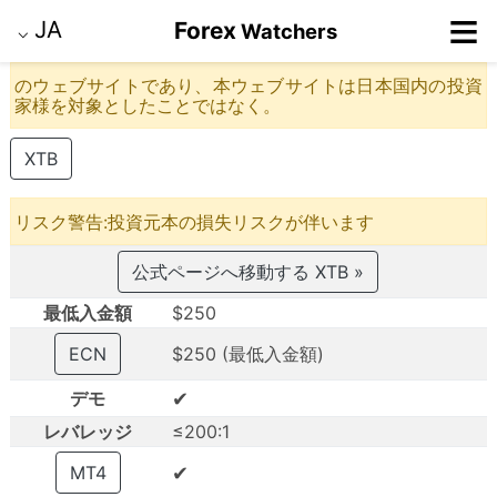
≡
JA
Forex
Watchers
⌵
のウェブサイトであり、本ウェブサイトは日本国内の投資
家様を対象としたことではなく。
XTB
リスク警告:投資元本の損失リスクが伴います
公式ページへ移動する XTB »
最低入金額
$250
ECN
$250 (最低入金額)
✔
デモ
レバレッジ
≤200:1
✔
MT4