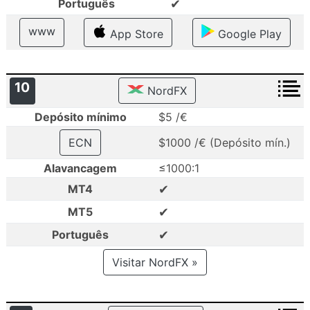
✔
Português
www
App Store
Google Play
10
NordFX
Depósito mínimo
$5 /€
ECN
$1000 /€ (Depósito mín.)
Alavancagem
≤1000:1
✔
MT4
✔
MT5
✔
Português
Visitar NordFX »