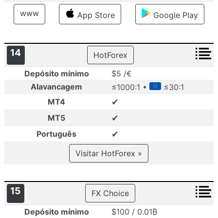
www
App Store
Google Play
14
HotForex
Depósito mínimo
$5 /€
Alavancagem
≤1000:1 •
≤30:1
✔
MT4
✔
MT5
✔
Português
Visitar HotForex »
15
FX Choice
Depósito mínimo
$100 / 0.01₿