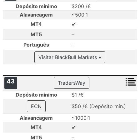
Depósito mínimo
$200 /€
Alavancagem
≤500:1
✔
MT4
–
MT5
–
Português
Visitar BlackBull Markets »
43
TradersWay
Depósito mínimo
$1 /€
ECN
$50 /€ (Depósito mín.)
Alavancagem
≤1000:1
✔
MT4
–
MT5