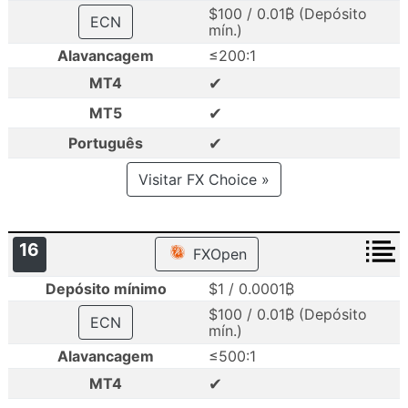
$100 / 0.01₿ (Depósito
ECN
mín.)
Alavancagem
≤200:1
✔
MT4
✔
MT5
✔
Português
Visitar FX Choice »
16
FXOpen
Depósito mínimo
$1 / 0.0001₿
$100 / 0.01₿ (Depósito
ECN
mín.)
Alavancagem
≤500:1
✔
MT4