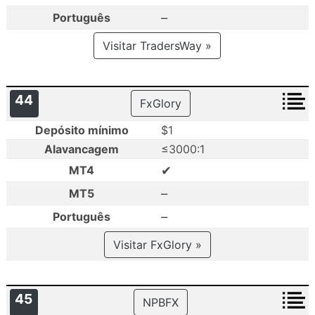
–
Português
Visitar TradersWay »
44
FxGlory
Depósito mínimo
$1
Alavancagem
≤3000:1
✔
MT4
–
MT5
–
Português
Visitar FxGlory »
45
NPBFX