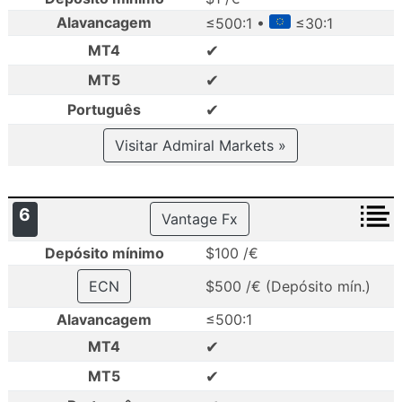
Alavancagem
≤500:1 •
≤30:1
✔
MT4
✔
MT5
✔
Português
Visitar Admiral Markets »
6
Vantage Fx
Depósito mínimo
$100 /€
ECN
$500 /€ (Depósito mín.)
Alavancagem
≤500:1
✔
MT4
✔
MT5