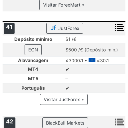
Visitar ForexMart »
41
JustForex
Depósito mínimo
$1 /€
ECN
$500 /€ (Depósito mín.)
Alavancagem
≤3000:1 •
≤30:1
✔
MT4
–
MT5
✔
Português
Visitar JustForex »
42
BlackBull Markets