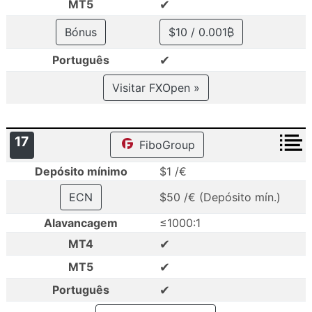
✔
MT5
Bónus
$10 / 0.001₿
✔
Português
Visitar FXOpen »
17
FiboGroup
Depósito mínimo
$1 /€
ECN
$50 /€ (Depósito mín.)
Alavancagem
≤1000:1
✔
MT4
✔
MT5
✔
Português