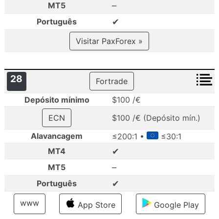
–
MT5
✔
Português
Visitar PaxForex »
28
Fortrade
Depósito mínimo
$100 /€
ECN
$100 /€ (Depósito mín.)
Alavancagem
≤200:1 •
≤30:1
✔
MT4
–
MT5
✔
Português
www
App Store
Google Play