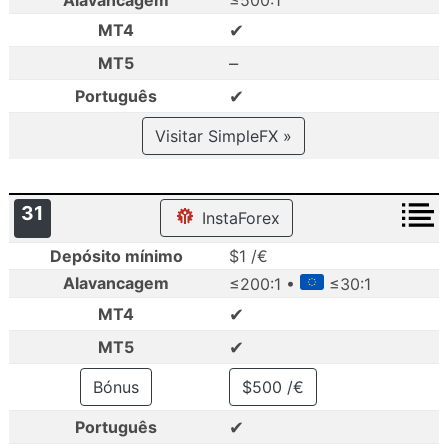
Alavancagem
≤500:1
✔
MT4
–
MT5
✔
Português
Visitar SimpleFX »
31
InstaForex
Depósito mínimo
$1 /€
Alavancagem
≤200:1 •
≤30:1
✔
MT4
✔
MT5
Bónus
$500 /€
✔
Português