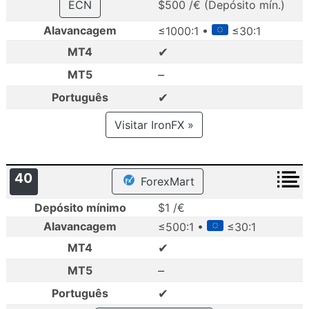
ECN
$500 /€ (Depósito mín.)
Alavancagem
≤1000:1 •
≤30:1
✔
MT4
–
MT5
✔
Português
Visitar IronFX »
40
ForexMart
Depósito mínimo
$1 /€
Alavancagem
≤500:1 •
≤30:1
✔
MT4
–
MT5
✔
Português