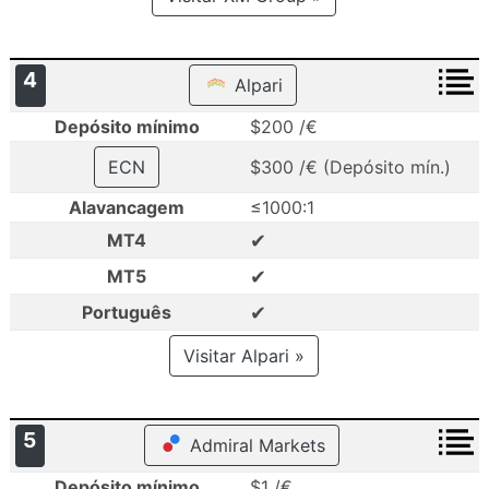
4
Alpari
Depósito mínimo
$200 /€
ECN
$300 /€ (Depósito mín.)
Alavancagem
≤1000:1
✔
MT4
✔
MT5
✔
Português
Visitar Alpari »
5
Admiral Markets
Depósito mínimo
$1 /€