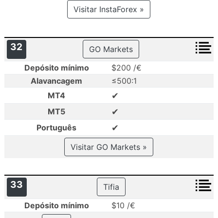
Visitar InstaForex »
32
GO Markets
Depósito mínimo
$200 /€
Alavancagem
≤500:1
✔
MT4
✔
MT5
✔
Português
Visitar GO Markets »
33
Tifia
Depósito mínimo
$10 /€