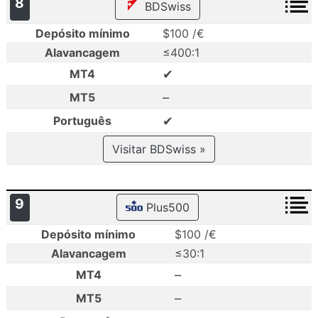
8
BDSwiss
Depósito mínimo
$100 /€
Alavancagem
≤400:1
✔
MT4
–
MT5
✔
Português
Visitar BDSwiss »
9
Plus500
Depósito mínimo
$100 /€
Alavancagem
≤30:1
–
MT4
–
MT5