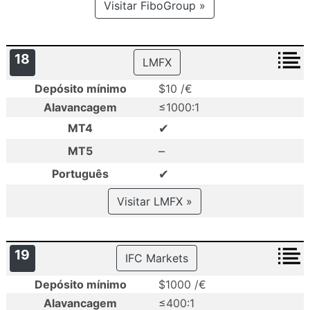
Visitar FiboGroup »
18
LMFX
Depósito mínimo
$10 /€
Alavancagem
≤1000:1
✔
MT4
–
MT5
✔
Português
Visitar LMFX »
19
IFC Markets
Depósito mínimo
$1000 /€
Alavancagem
≤400:1