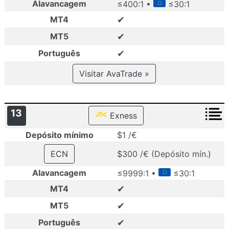
Alavancagem
≤400:1 •
≤30:1
✔
MT4
✔
MT5
✔
Português
Visitar AvaTrade »
13
Exness
Depósito mínimo
$1 /€
ECN
$300 /€ (Depósito mín.)
Alavancagem
≤9999:1 •
≤30:1
✔
MT4
✔
MT5
✔
Português