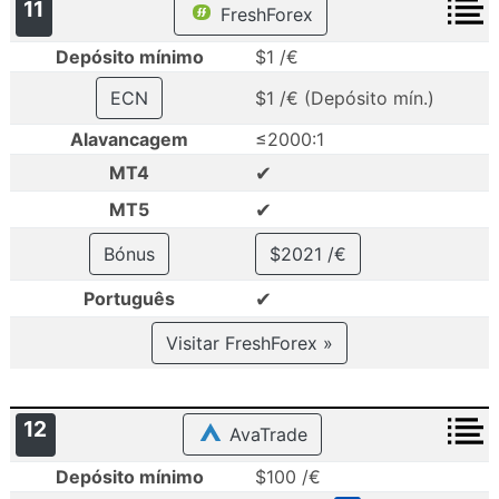
11
FreshForex
Depósito mínimo
$1 /€
ECN
$1 /€ (Depósito mín.)
Alavancagem
≤2000:1
✔
MT4
✔
MT5
Bónus
$2021 /€
✔
Português
Visitar FreshForex »
12
AvaTrade
Depósito mínimo
$100 /€