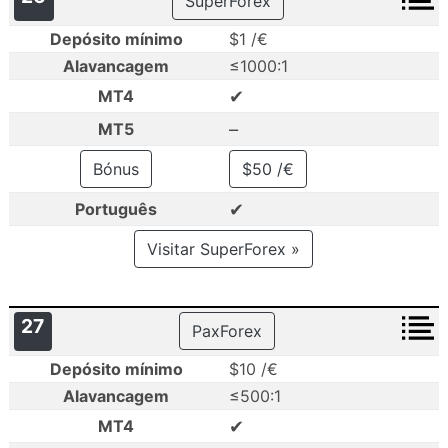
SuperForex
Depósito mínimo
$1 /€
Alavancagem
≤1000:1
✔
MT4
–
MT5
Bónus
$50 /€
✔
Português
Visitar SuperForex »
27
PaxForex
Depósito mínimo
$10 /€
Alavancagem
≤500:1
✔
MT4