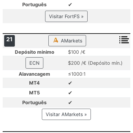
✔
Português
Visitar FortFS »
21
AMarkets
Depósito mínimo
$100 /€
ECN
$200 /€ (Depósito mín.)
Alavancagem
≤1000:1
✔
MT4
✔
MT5
✔
Português
Visitar AMarkets »