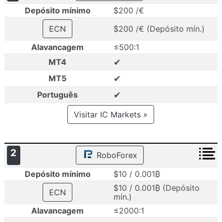
Depósito mínimo
$200 /€
ECN
$200 /€ (Depósito mín.)
Alavancagem
≤500:1
✔
MT4
✔
MT5
✔
Português
Visitar IC Markets »
2
RoboForex
Depósito mínimo
$10 / 0.001₿
$10 / 0.001₿ (Depósito
ECN
mín.)
Alavancagem
≤2000:1