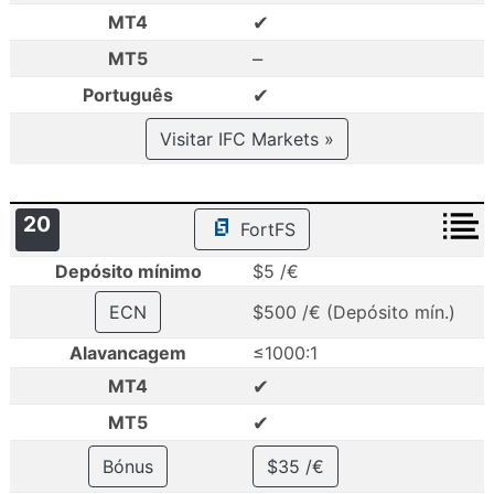
✔
MT4
–
MT5
✔
Português
Visitar IFC Markets »
20
FortFS
Depósito mínimo
$5 /€
ECN
$500 /€ (Depósito mín.)
Alavancagem
≤1000:1
✔
MT4
✔
MT5
Bónus
$35 /€