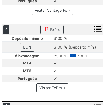
✔
Português
Visitar Vantage Fx »
7
FxPro
Depósito mínimo
$100 /€
ECN
$100 /€ (Depósito mín.)
Alavancagem
≤500:1 •
≤30:1
✔
MT4
✔
MT5
✔
Português
Visitar FxPro »