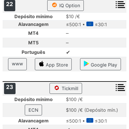
22
IQ Option
Depósito mínimo
$10 /€
Alavancagem
≤500:1 •
≤30:1
–
MT4
–
MT5
✔
Português
www
App Store
Google Play
23
Tickmill
Depósito mínimo
$100 /€
ECN
$100 /€ (Depósito mín.)
Alavancagem
≤500:1 •
≤30:1