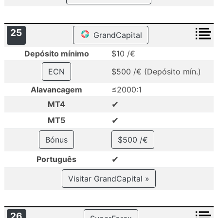
25
GrandCapital
Depósito mínimo
$10 /€
ECN
$500 /€ (Depósito mín.)
Alavancagem
≤2000:1
✔
MT4
✔
MT5
Bónus
$500 /€
✔
Português
Visitar GrandCapital »
26