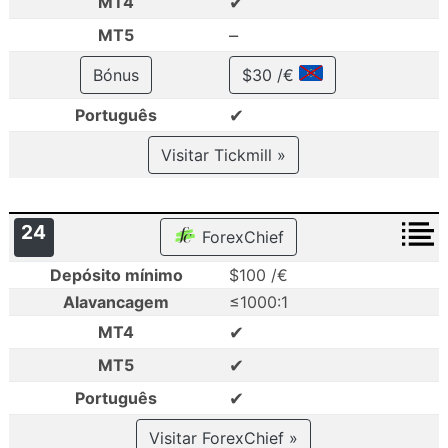
✔
MT4
–
MT5
Bónus
$30 /€
✔
Português
Visitar Tickmill »
24
ForexChief
Depósito mínimo
$100 /€
Alavancagem
≤1000:1
✔
MT4
✔
MT5
✔
Português
Visitar ForexChief »