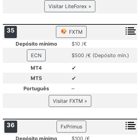
Visitar LiteForex »
35
FXTM
Depósito mínimo
$10 /€
ECN
$500 /€ (Depósito mín.)
✔
MT4
✔
MT5
–
Português
Visitar FXTM »
36
FxPrimus
Depósito mínimo
$100 /€