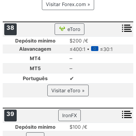
Visitar Forex.com »
38
eToro
Depósito mínimo
$200 /€
Alavancagem
≤400:1 •
≤30:1
–
MT4
–
MT5
✔
Português
Visitar eToro »
39
IronFX
Depósito mínimo
$100 /€