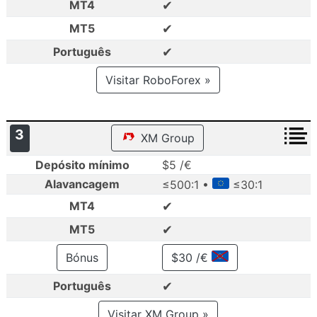
✔
MT4
✔
MT5
✔
Português
Visitar RoboForex »
3
XM Group
Depósito mínimo
$5 /€
Alavancagem
≤500:1 •
≤30:1
✔
MT4
✔
MT5
Bónus
$30 /€
✔
Português
Visitar XM Group »