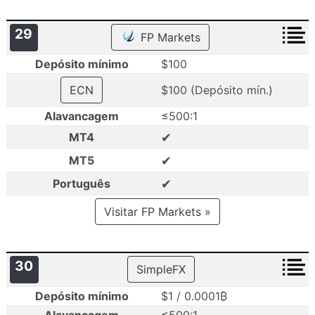
29
FP Markets
Depósito mínimo
$100
ECN
$100 (Depósito mín.)
Alavancagem
≤500:1
✔
MT4
✔
MT5
✔
Português
Visitar FP Markets »
30
SimpleFX
Depósito mínimo
$1 / 0.0001₿