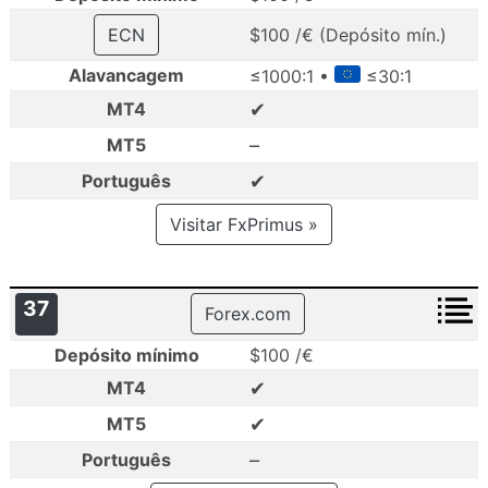
ECN
$100 /€ (Depósito mín.)
Alavancagem
≤1000:1 •
≤30:1
✔
MT4
–
MT5
✔
Português
Visitar FxPrimus »
37
Forex.com
Depósito mínimo
$100 /€
✔
MT4
✔
MT5
–
Português