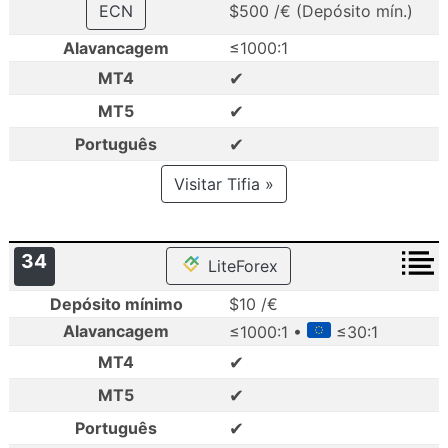
ECN
$500 /€ (Depósito mín.)
Alavancagem
≤1000:1
✔
MT4
✔
MT5
✔
Português
Visitar Tifia »
34
LiteForex
Depósito mínimo
$10 /€
Alavancagem
≤1000:1 •
≤30:1
✔
MT4
✔
MT5
✔
Português