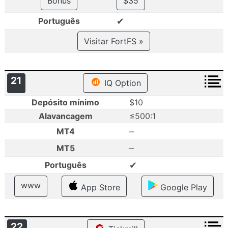
Bónus
$35
✔
Português
Visitar FortFS »
21
IQ Option
Depósito mínimo
$10
Alavancagem
≤500:1
–
MT4
–
MT5
✔
Português
www
App Store
Google Play
22