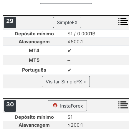
29
SimpleFX
Depósito mínimo
$1 / 0.0001₿
Alavancagem
≤500:1
✔
MT4
–
MT5
✔
Português
Visitar SimpleFX »
30
InstaForex
Depósito mínimo
$1
Alavancagem
≤200:1