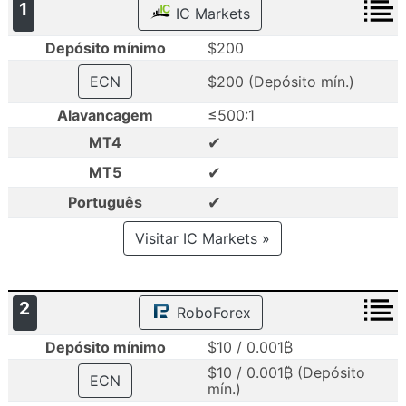
1
IC Markets
Depósito mínimo
$200
ECN
$200 (Depósito mín.)
Alavancagem
≤500:1
✔
MT4
✔
MT5
✔
Português
Visitar IC Markets »
2
RoboForex
Depósito mínimo
$10 / 0.001₿
$10 / 0.001₿ (Depósito
ECN
mín.)