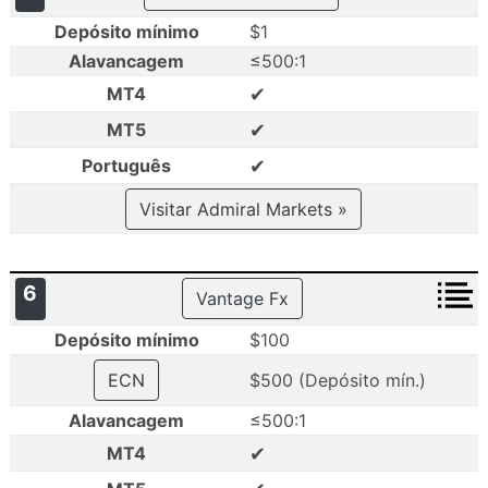
Depósito mínimo
$1
Alavancagem
≤500:1
✔
MT4
✔
MT5
✔
Português
Visitar Admiral Markets »
6
Vantage Fx
Depósito mínimo
$100
ECN
$500 (Depósito mín.)
Alavancagem
≤500:1
✔
MT4