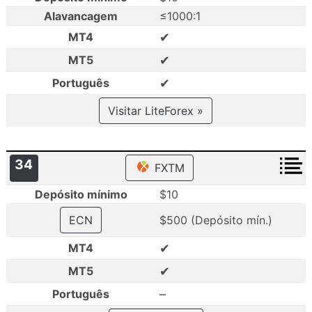
Alavancagem
≤1000:1
✔
MT4
✔
MT5
✔
Português
Visitar LiteForex »
34
FXTM
Depósito mínimo
$10
ECN
$500 (Depósito mín.)
✔
MT4
✔
MT5
–
Português