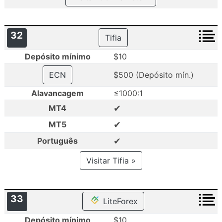
32
Tifia
Depósito mínimo
$10
ECN
$500 (Depósito mín.)
Alavancagem
≤1000:1
✔
MT4
✔
MT5
✔
Português
Visitar Tifia »
33
LiteForex
Depósito mínimo
$10