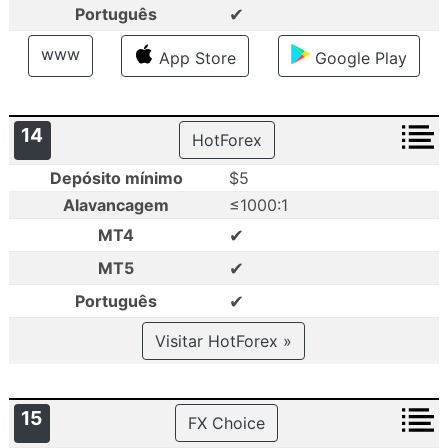
✔
Português
www
App Store
Google Play
14
HotForex
Depósito mínimo
$5
Alavancagem
≤1000:1
✔
MT4
✔
MT5
✔
Português
Visitar HotForex »
15
FX Choice