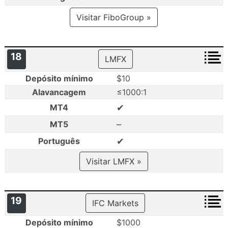
Visitar FiboGroup »
18
LMFX
Depósito mínimo
$10
Alavancagem
≤1000:1
✔
MT4
–
MT5
✔
Português
Visitar LMFX »
19
IFC Markets
Depósito mínimo
$1000