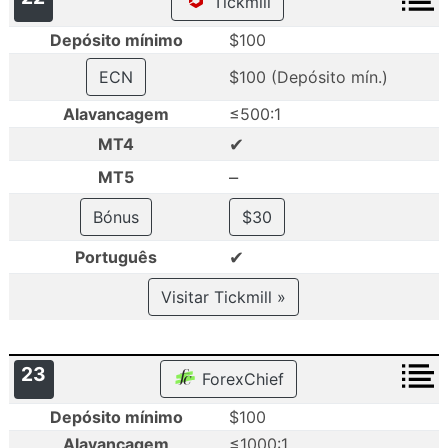
Tickmill
Depósito mínimo
$100
ECN
$100 (Depósito mín.)
Alavancagem
≤500:1
✔
MT4
–
MT5
Bónus
$30
✔
Português
Visitar Tickmill »
23
ForexChief
Depósito mínimo
$100
Alavancagem
≤1000:1