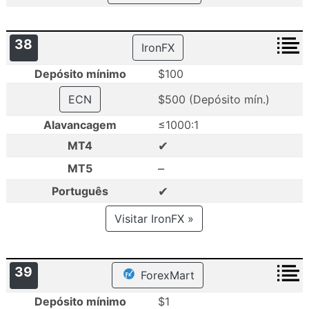
38
IronFX
Depósito mínimo
$100
ECN
$500 (Depósito mín.)
Alavancagem
≤1000:1
✔
MT4
–
MT5
✔
Português
Visitar IronFX »
39
ForexMart
Depósito mínimo
$1