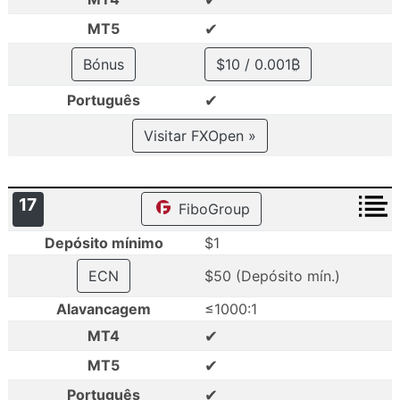
✔
MT5
Bónus
$10 / 0.001₿
✔
Português
Visitar FXOpen »
17
FiboGroup
Depósito mínimo
$1
ECN
$50 (Depósito mín.)
Alavancagem
≤1000:1
✔
MT4
✔
MT5
✔
Português