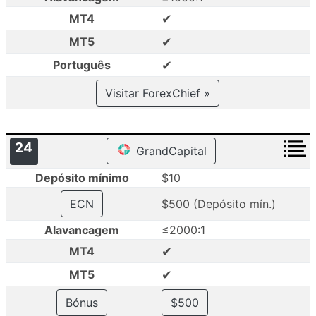
✔
MT4
✔
MT5
✔
Português
Visitar ForexChief »
24
GrandCapital
Depósito mínimo
$10
ECN
$500 (Depósito mín.)
Alavancagem
≤2000:1
✔
MT4
✔
MT5
Bónus
$500