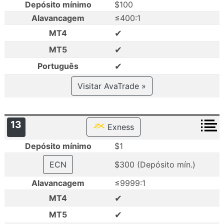
Depósito mínimo
$100
Alavancagem
≤400:1
✔
MT4
✔
MT5
✔
Português
Visitar AvaTrade »
13
Exness
Depósito mínimo
$1
ECN
$300 (Depósito mín.)
Alavancagem
≤9999:1
✔
MT4
✔
MT5