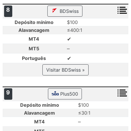
8
BDSwiss
Depósito mínimo
$100
Alavancagem
≤400:1
✔
MT4
–
MT5
✔
Português
Visitar BDSwiss »
9
Plus500
Depósito mínimo
$100
Alavancagem
≤30:1
–
MT4