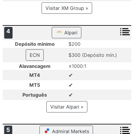
Visitar XM Group »
4
Alpari
Depósito mínimo
$200
ECN
$300 (Depósito mín.)
Alavancagem
≤1000:1
✔
MT4
✔
MT5
✔
Português
Visitar Alpari »
5
Admiral Markets