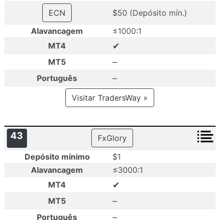
ECN
$50 (Depósito mín.)
Alavancagem
≤1000:1
✔
MT4
–
MT5
–
Português
Visitar TradersWay »
43
FxGlory
Depósito mínimo
$1
Alavancagem
≤3000:1
✔
MT4
–
MT5
–
Português