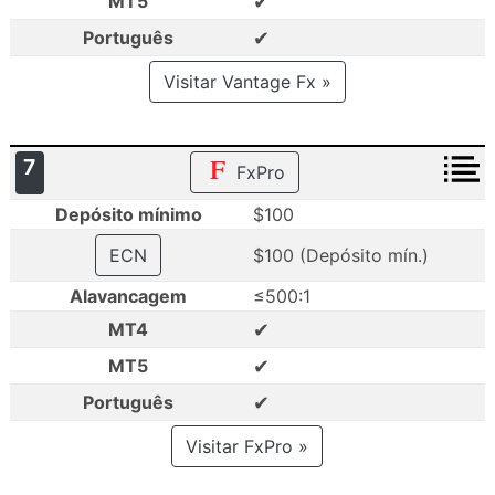
✔
MT5
✔
Português
Visitar Vantage Fx »
7
FxPro
Depósito mínimo
$100
ECN
$100 (Depósito mín.)
Alavancagem
≤500:1
✔
MT4
✔
MT5
✔
Português
Visitar FxPro »