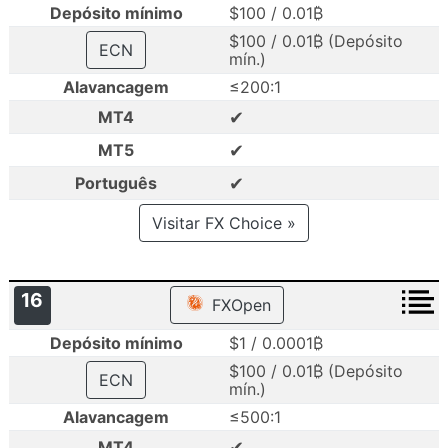
Depósito mínimo
$100 / 0.01₿
$100 / 0.01₿ (Depósito
ECN
mín.)
Alavancagem
≤200:1
✔
MT4
✔
MT5
✔
Português
Visitar FX Choice »
16
FXOpen
Depósito mínimo
$1 / 0.0001₿
$100 / 0.01₿ (Depósito
ECN
mín.)
Alavancagem
≤500:1
✔
MT4