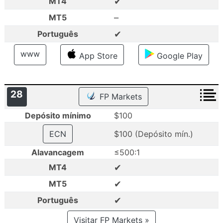
✔
MT4
–
MT5
✔
Português
www
App Store
Google Play
28
FP Markets
Depósito mínimo
$100
ECN
$100 (Depósito mín.)
Alavancagem
≤500:1
✔
MT4
✔
MT5
✔
Português
Visitar FP Markets »