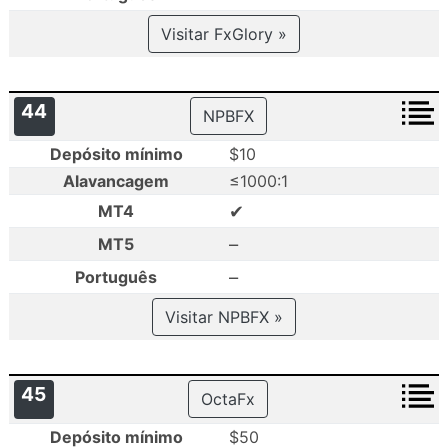
Visitar FxGlory »
44
NPBFX
Depósito mínimo
$10
Alavancagem
≤1000:1
✔
MT4
–
MT5
–
Português
Visitar NPBFX »
45
OctaFx
Depósito mínimo
$50