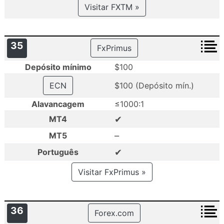
Visitar FXTM »
35
FxPrimus
Depósito mínimo
$100
ECN
$100 (Depósito mín.)
Alavancagem
≤1000:1
✔
MT4
–
MT5
✔
Português
Visitar FxPrimus »
36
Forex.com