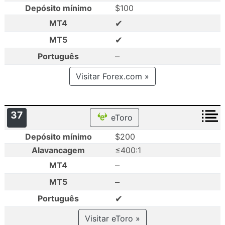
Depósito mínimo
$100
✔
MT4
✔
MT5
–
Português
Visitar Forex.com »
37
eToro
Depósito mínimo
$200
Alavancagem
≤400:1
–
MT4
–
MT5
✔
Português
Visitar eToro »