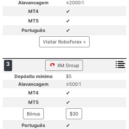
Alavancagem
≤2000:1
✔
MT4
✔
MT5
✔
Português
Visitar RoboForex »
3
XM Group
Depósito mínimo
$5
Alavancagem
≤500:1
✔
MT4
✔
MT5
Bónus
$30
✔
Português