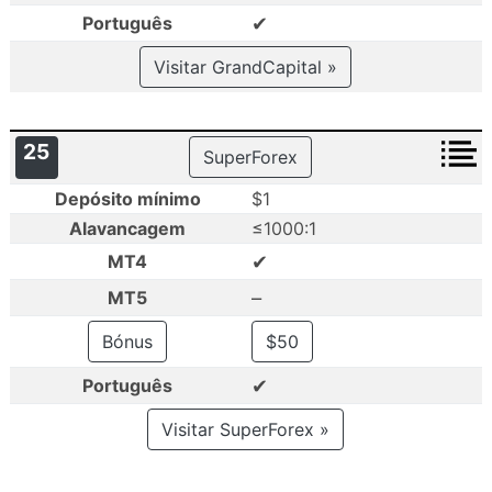
✔
Português
Visitar GrandCapital »
25
SuperForex
Depósito mínimo
$1
Alavancagem
≤1000:1
✔
MT4
–
MT5
Bónus
$50
✔
Português
Visitar SuperForex »