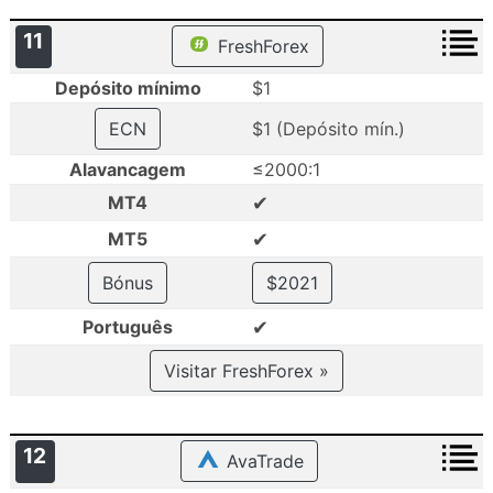
11
FreshForex
Depósito mínimo
$1
ECN
$1 (Depósito mín.)
Alavancagem
≤2000:1
✔
MT4
✔
MT5
Bónus
$2021
✔
Português
Visitar FreshForex »
12
AvaTrade