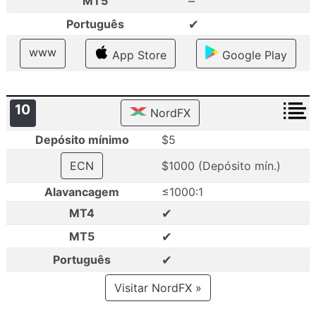
–
MT5
✔
Português
www
App Store
Google Play
10
NordFX
Depósito mínimo
$5
ECN
$1000 (Depósito mín.)
Alavancagem
≤1000:1
✔
MT4
✔
MT5
✔
Português
Visitar NordFX »