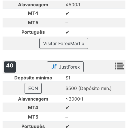
Alavancagem
≤500:1
✔
MT4
–
MT5
✔
Português
Visitar ForexMart »
40
JustForex
Depósito mínimo
$1
ECN
$500 (Depósito mín.)
Alavancagem
≤3000:1
✔
MT4
–
MT5
✔
Português