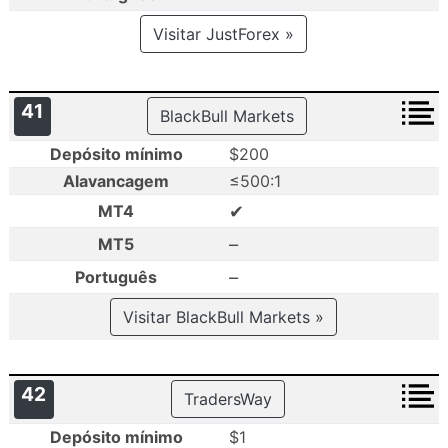
Visitar JustForex »
41
BlackBull Markets
Depósito mínimo
$200
Alavancagem
≤500:1
✔
MT4
–
MT5
–
Português
Visitar BlackBull Markets »
42
TradersWay
Depósito mínimo
$1