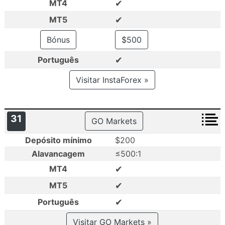
✔
MT4
✔
MT5
Bónus
$500
✔
Português
Visitar InstaForex »
31
GO Markets
Depósito mínimo
$200
Alavancagem
≤500:1
✔
MT4
✔
MT5
✔
Português
Visitar GO Markets »