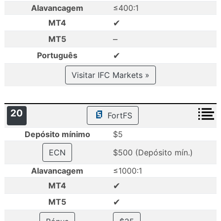
Alavancagem
≤400:1
✔
MT4
–
MT5
✔
Português
Visitar IFC Markets »
20
FortFS
Depósito mínimo
$5
ECN
$500 (Depósito mín.)
Alavancagem
≤1000:1
✔
MT4
✔
MT5