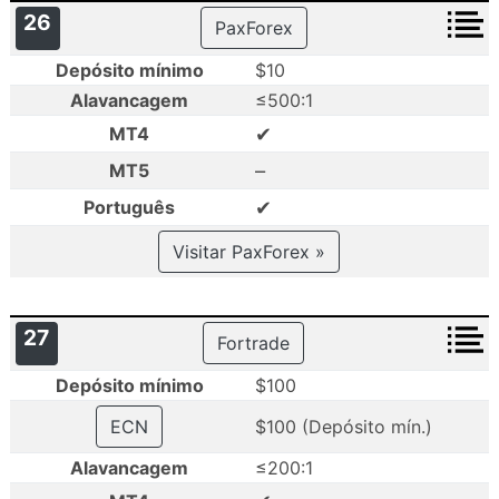
26
PaxForex
Depósito mínimo
$10
Alavancagem
≤500:1
✔
MT4
–
MT5
✔
Português
Visitar PaxForex »
27
Fortrade
Depósito mínimo
$100
ECN
$100 (Depósito mín.)
Alavancagem
≤200:1