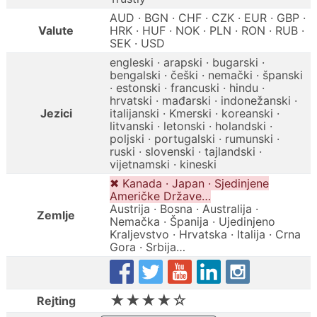
AUD · BGN · CHF · CZK · EUR · GBP ·
Valute
HRK · HUF · NOK · PLN · RON · RUB ·
SEK · USD
engleski · arapski · bugarski ·
bengalski · češki · nemački · španski
· estonski · francuski · hindu ·
hrvatski · mađarski · indonežanski ·
Jezici
italijanski · Kmerski · koreanski ·
litvanski · letonski · holandski ·
poljski · portugalski · rumunski ·
ruski · slovenski · tajlandski ·
vijetnamski · kineski
✖ Kanada · Japan · Sjedinjene
Američke Države…
Austrija · Bosna · Australija ·
Zemlje
Nemačka · Španija · Ujedinjeno
Kraljevstvo · Hrvatska · Italija · Crna
Gora · Srbija…
★★★★☆
Rejting