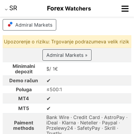
≡
SR
Forex
Watchers
⌵
Admiral Markets
Upozorenje o riziku: Trgovanje podrazumeva velik rizik
Admiral Markets »
Minimalni
$/ 1€
depozit
✔
Demo račun
Poluga
≤500:1
✔
MT4
✔
MT5
Bank Wire · Credit Card · AstroPay ·
Paiment
iDeal · Klarna · Neteller · Paypal ·
methods
Przelewy24 · SafetyPay · Skrill ·
Trustly