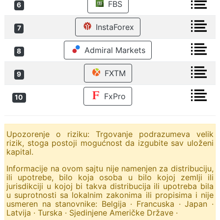
FBS
6
InstaForex
7
Admiral Markets
8
FXTM
9
FxPro
10
Upozorenje o riziku: Trgovanje podrazumeva velik
rizik, stoga postoji mogućnost da izgubite sav uloženi
kapital.
Informacije na ovom sajtu nije namenjen za distribuciju,
ili upotrebe, bilo koja osoba u bilo kojoj zemlji ili
jurisdikciji u kojoj bi takva distribucija ili upotreba bila
u suprotnosti sa lokalnim zakonima ili propisima i nije
usmeren na stanovnike: Belgija · Francuska · Japan ·
Latvija · Turska · Sjedinjene Američke Države ·