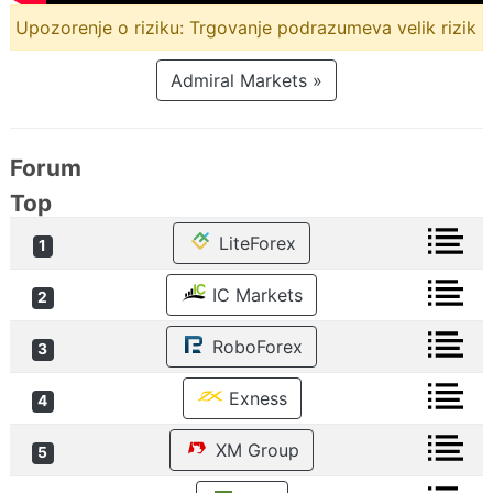
Upozorenje o riziku: Trgovanje podrazumeva velik rizik
Admiral Markets »
Forum
Top
LiteForex
1
IC Markets
2
RoboForex
3
Exness
4
XM Group
5