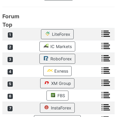
Forum
Top
LiteForex
1
IC Markets
2
RoboForex
3
Exness
4
XM Group
5
FBS
6
InstaForex
7