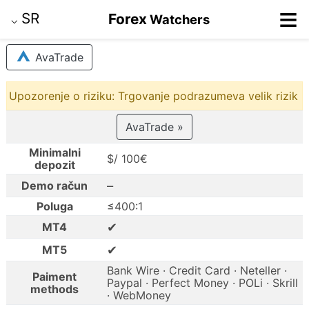
≡
SR
Forex
Watchers
⌵
AvaTrade
Upozorenje o riziku: Trgovanje podrazumeva velik rizik
AvaTrade »
Minimalni
$/ 100€
depozit
–
Demo račun
Poluga
≤400:1
✔
MT4
✔
MT5
Bank Wire · Credit Card · Neteller ·
Paiment
Paypal · Perfect Money · POLi · Skrill
methods
· WebMoney