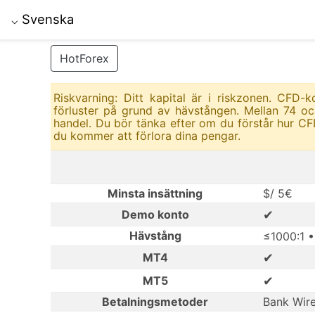
Svenska
⌵
HotForex
Riskvarning: Ditt kapital är i riskzonen. CFD
förluster på grund av hävstången. Mellan 74 oc
handel. Du bör tänka efter om du förstår hur CF
du kommer att förlora dina pengar.
Minsta insättning
$/ 5€
✔
Demo konto
Hävstång
≤1000:1 
✔
MT4
✔
MT5
Betalningsmetoder
Bank Wire