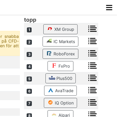
≡
topp
XM Group
1
ör snabba
r på CFD-
IC Markets
2
en för att
RoboForex
3
FxPro
4
Plus500
5
AvaTrade
6
IQ Option
7
Alpari
8