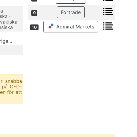
a ·
Fortrade
9
ska ·
vakiska ·
Admiral Markets
esiska
10
erige…
ör snabba
r på CFD-
en för att