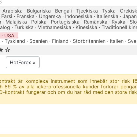
D
 Arabiska · Bulgariska · Bengali · Tjeckiska · Tyska · Grekisk
Farsi · Franska · Ungerska · Indonesiska · Italienska · Japan
 · Malajiska · Polska · Portugisiska · Rumänska · Ryska · Slo
alog · Turkiska · Vietnamesiska · Kinesiska · Traditionell kin
 · USA…
 · Tyskland · Spanien · Finland · Storbritannien · Italien · Sv
★☆
HotForex »
-kontrakt är komplexa instrument som innebär stor risk f
h 89 % av alla icke-professionella kunder förlorar penga
D-kontrakt fungerar och om du har råd med den stora risk