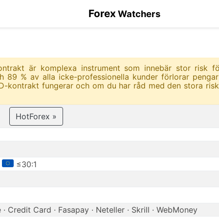
Forex
Watchers
-kontrakt är komplexa instrument som innebär stor risk f
h 89 % av alla icke-professionella kunder förlorar penga
D-kontrakt fungerar och om du har råd med den stora risk
HotForex »
•
≤30:1
 · Credit Card · Fasapay · Neteller · Skrill · WebMoney