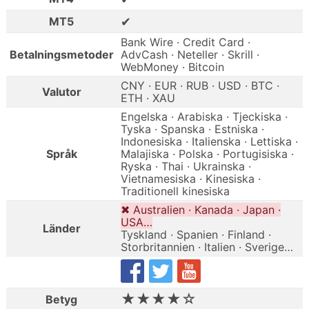
✔
MT5
Bank Wire · Credit Card ·
Betalningsmetoder
AdvCash · Neteller · Skrill ·
WebMoney · Bitcoin
CNY · EUR · RUB · USD · BTC ·
Valutor
ETH · XAU
Engelska · Arabiska · Tjeckiska ·
Tyska · Spanska · Estniska ·
Indonesiska · Italienska · Lettiska ·
Språk
Malajiska · Polska · Portugisiska ·
Ryska · Thai · Ukrainska ·
Vietnamesiska · Kinesiska ·
Traditionell kinesiska
✖ Australien · Kanada · Japan ·
USA…
Länder
Tyskland · Spanien · Finland ·
Storbritannien · Italien · Sverige…
★★★★☆
Betyg