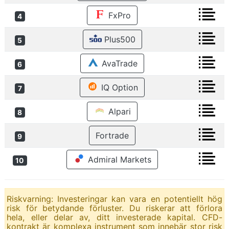
FxPro
4
Plus500
5
AvaTrade
6
IQ Option
7
Alpari
8
Fortrade
9
Admiral Markets
10
Riskvarning: Investeringar kan vara en potentiellt hög
risk för betydande förluster. Du riskerar att förlora
hela, eller delar av, ditt investerade kapital. CFD-
kontrakt är komplexa instrument som innebär stor risk