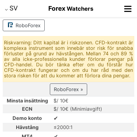
≡
SV
Forex
Watchers
⌵
RoboForex
Riskvarning: Ditt kapital är i riskzonen. CFD-kontrakt är
komplexa instrument som innebär stor risk för snabba
förluster på grund av hävstången. Mellan 74 och 89 %
av alla icke-professionella kunder förlorar pengar på
CFD-handel. Du bör tänka efter om du förstår hur
CFD-kontrakt fungerar och om du har råd med den
stora risken för att du kommer att förlora dina pengar.
RoboForex »
Minsta insättning
$/ 10€
ECN
$/ 10€ (Minimiavgift)
✔
Demo konto
Hävstång
≤2000:1
✔
MT4