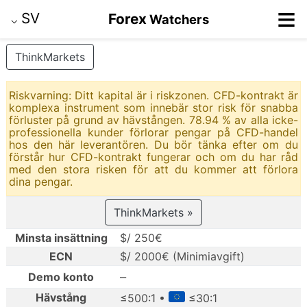
≡
SV
Forex
Watchers
⌵
ThinkMarkets
Riskvarning: Ditt kapital är i riskzonen. CFD-kontrakt är
komplexa instrument som innebär stor risk för snabba
förluster på grund av hävstången. 78.94 % av alla icke-
professionella kunder förlorar pengar på CFD-handel
hos den här leverantören. Du bör tänka efter om du
förstår hur CFD-kontrakt fungerar och om du har råd
med den stora risken för att du kommer att förlora
dina pengar.
ThinkMarkets »
Minsta insättning
$/ 250€
ECN
$/ 2000€ (Minimiavgift)
–
Demo konto
Hävstång
≤500:1 •
≤30:1