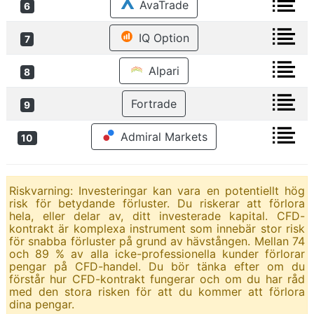
AvaTrade
6
IQ Option
7
Alpari
8
Fortrade
9
Admiral Markets
10
Riskvarning: Investeringar kan vara en potentiellt hög
risk för betydande förluster. Du riskerar att förlora
hela, eller delar av, ditt investerade kapital. CFD-
kontrakt är komplexa instrument som innebär stor risk
för snabba förluster på grund av hävstången. Mellan 74
och 89 % av alla icke-professionella kunder förlorar
pengar på CFD-handel. Du bör tänka efter om du
förstår hur CFD-kontrakt fungerar och om du har råd
med den stora risken för att du kommer att förlora
dina pengar.