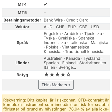
✔
MT4
–
MT5
Betalningsmetoder
Bank Wire · Credit Card
Valutor
AUD · CHF · EUR · GBP · USD
Engelska · Arabiska · Tjeckiska ·
Tyska · Grekiska · Spanska ·
Språk
Indonesiska · Italienska · Malajiska
· Polska · Vietnamesiska ·
Kinesiska · Traditionell kinesiska
Australien · Kanada · Tyskland ·
Länder
Spanien · Finland · Storbritannien ·
Italien · Sverige…
★★★★☆
Betyg
ThinkMarkets »
Riskvarning: Ditt kapital är i riskzonen. CFD-kontrakt är
komplexa instrument som innebär stor risk för snabba
förluster på grund av hävstången. 78.94 % av alla icke-