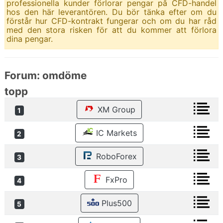
professionella kunder förlorar pengar på CFD-handel
hos den här leverantören. Du bör tänka efter om du
förstår hur CFD-kontrakt fungerar och om du har råd
med den stora risken för att du kommer att förlora
dina pengar.
Forum: omdöme
topp
XM Group
1
IC Markets
2
RoboForex
3
FxPro
4
Plus500
5